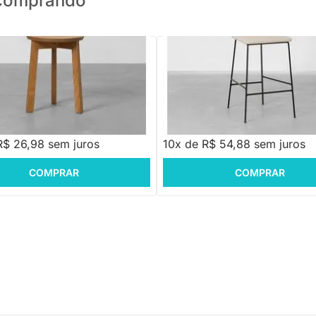
o comprando
i - Mate
PRONTA ENTREGA
Banqueta Média Lunes Palha - C
,88
R$ 548,88
R$ 26,98 sem juros
10x de R$ 54,88 sem juros
COMPRAR
COMPRAR