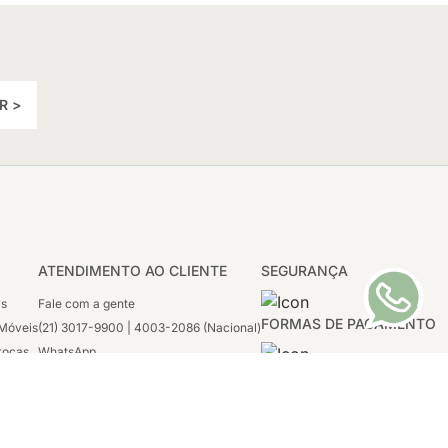
R >
ATENDIMENTO AO CLIENTE
SEGURANÇA
as
Fale com a gente
FORMAS DE PAGAMENTO
Móveis
(21) 3017-9900 | 4003-2086 (Nacional)
rocas
WhatsApp
 Boleto
(21) 97117-4398
sco
2ª a 6ª - 08h às 21h
tivas
Sábado: 08h às 12h (apenas WhatsApp)