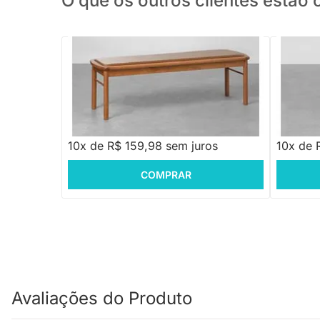
O que os outros clientes estã
PRONTA ENTREGA
Banco Ob
Banco Frame 3 Lugares Estofando
Canela - 1,44cm
R$ 1.599,88
R$ 269
10x de R$ 159,98 sem juros
10x de 
COMPRAR
Avaliações do Produto