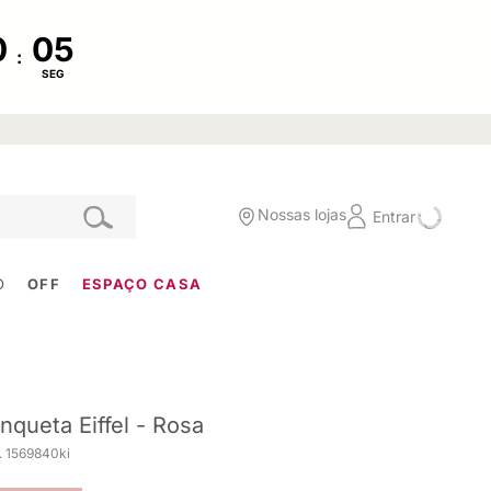
:
SEG
Nossas lojas
Entrar
O
OFF
ESPAÇO CASA
nqueta Eiffel - Rosa
. 1569840ki