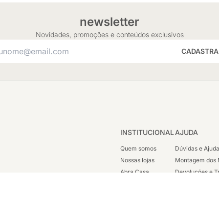
newsletter
Novidades, promoções e conteúdos exclusivos
CADASTRA
INSTITUCIONAL
AJUDA
Quem somos
Dúvidas e Ajud
Nossas lojas
Montagem dos 
Abra Casa
Devoluções e T
Cashback
Segunda Via de
Nossas Campanhas
Trabalhe Cono
Vendas Corpora