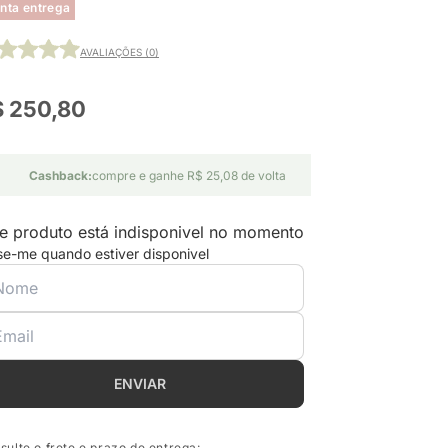
nta entrega
AVALIAÇÕES (0)
$ 250,80
Cashback:
compre e ganhe R$ 25,08 de volta
e produto está indisponivel no momento
se-me quando estiver disponivel
ENVIAR
sulte o frete e prazo de entrega: