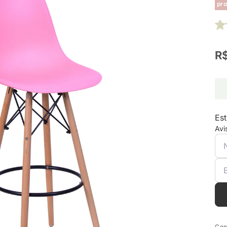
pro
R
Est
Avi
Con