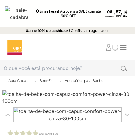
Últimas horas!
Aproveite a SALE com até
06
:
:
60% OFF
MIN
SEG
HORAS
Ganhe 10% de cashback!
Confira as regras aqui!
Abra Cadabra
Bem-Estar
Acessórios para Banho
AVALIAÇÕES (0)