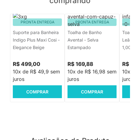
comprando
PRONTA ENTREGA
PRONTA ENTREGA
PRON
Suporte para Banheira
Toalha de Banho
Toalha d
Indigo Plus Maxi Cosi -
Avental - Selva
Leão Be
Elegance Beige
Estampado
1,00m
R$ 499,00
R$ 169,88
R$ 149
10x de R$ 49,9 sem
10x de R$ 16,98 sem
10x de
juros
juros
juros
COMPRAR
COMPRAR
C