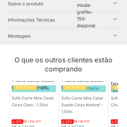
Sobre o produto
Informações Técnicas
Montagem
O que os outros clientes estão
comprando
EXCLUSIVO
EXCLUSIVO
EXCLU
PRONTA ENTREGA
PRONTA ENTREGA
PRON
Sofá-Cama Mira Casal
Sofá-Cama Mira Casal
Sofá-Ca
Cinza Claro - 1,50m
Suede Cinza Konkret -
Cinza
1,50m
-31%
R$ 1.032 OFF
-22%
R$ 738 OFF
-27%
R$
R$ 3.231,88
R$ 3.337,88
R$ 5.55