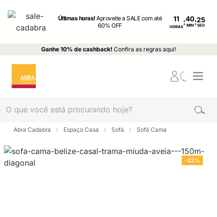
Últimas horas!
Aproveite a SALE com até
11
:
:
60% OFF
MIN
SEG
HORAS
Ganhe 10% de cashback!
Confira as regras aqui!
Abra Cadabra
Espaço Casa
Sofá
Sofá Cama
-22%