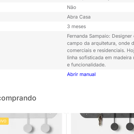
Não
Abra Casa
3 meses
Fernanda Sampaio: Designer d
campo da arquitetura, onde d
comerciais e residenciais. H
linha sofisticada em madeira 
e funcionalidade.
Abrir manual
o comprando
IVO
PRONTA ENTREGA
PRONTA ENTREGA
aves Ping Branco - 40x08x13cm
Porta Chaves Ping Preto - 40x