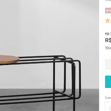
pro
R$ 
R
10x
Con