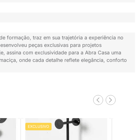
e formação, traz em sua trajetória a experiência no
esenvolveu peças exclusivas para projetos
oje, assina com exclusividade para a Abra Casa uma
maciça, onde cada detalhe reflete elegância, conforto
EXCLUSIVO
EXCLUSIV
PRONTA ENTREGA
08x13cm
Cabideiro Ato Preto - 20x18x34cm
Sapateira Ba