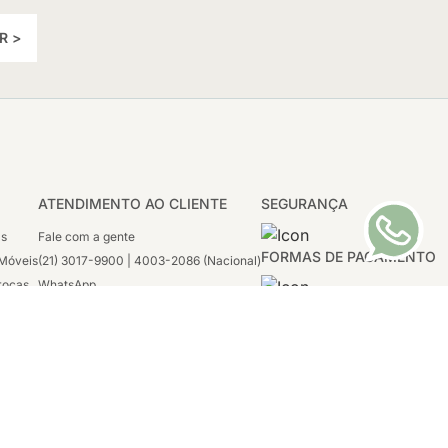
R >
ATENDIMENTO AO CLIENTE
SEGURANÇA
as
Fale com a gente
FORMAS DE PAGAMENTO
Móveis
(21) 3017-9900 | 4003-2086 (Nacional)
rocas
WhatsApp
 Boleto
(21) 97117-4398
sco
2ª a 6ª - 08h às 21h
tivas
Sábado: 08h às 12h (apenas WhatsApp)