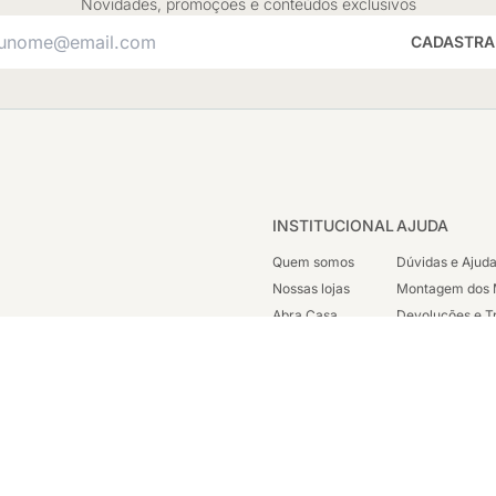
Novidades, promoções e conteúdos exclusivos
CADASTRA
INSTITUCIONAL
AJUDA
Quem somos
Dúvidas e Ajud
Nossas lojas
Montagem dos 
Abra Casa
Devoluções e T
Cashback
Segunda Via de
Nossas Campanhas
Trabalhe Cono
Vendas Corpora