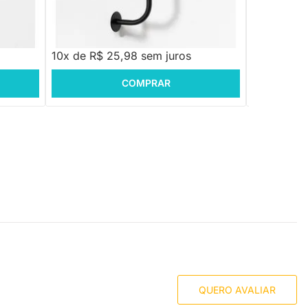
R$ 339,88
R$ 768,88
-23%
Economize R$ 80
R$ 259,88
R$ 638,8
10x de R$ 25,98 sem juros
10x de R$
COMPRAR
QUERO AVALIAR