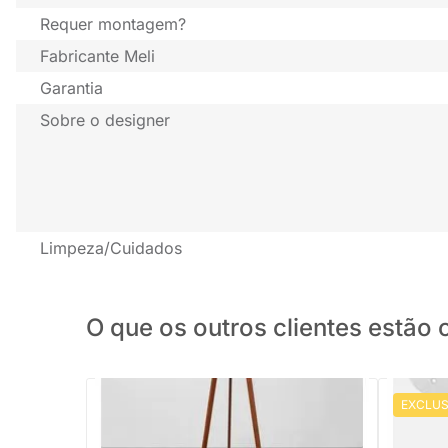
Requer montagem?
Fabricante Meli
Garantia
Sobre o designer
Limpeza/Cuidados
O que os outros clientes estã
EXCLUS
PRONTA ENTREGA
Cabideiro De Chão Oni - Preto
Porta Ch