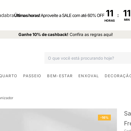
11
:
Últimas horas!
Aproveite a SALE com até 60% OFF
MIN
HORAS
Ganhe 10% de cashback!
Confira as regras aqui!
 QUARTO
PASSEIO
BEM-ESTAR
ENXOVAL
DECORAÇÃ
anizador
Sa
-16%
Fr
Cod