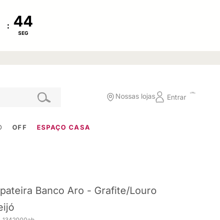
:
SEG
Nossas lojas
Entrar
O
OFF
ESPAÇO CASA
pateira Banco Aro - Grafite/Louro
eijó
. 1342000ab