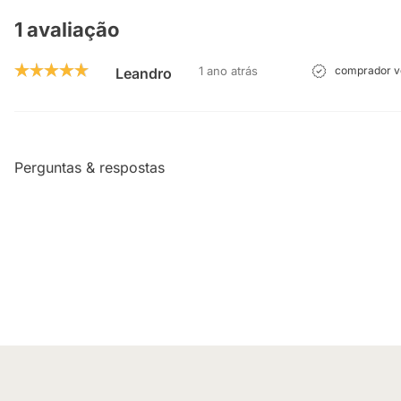
1 avaliação
1 ano atrás
comprador ve
Leandro
Perguntas & respostas