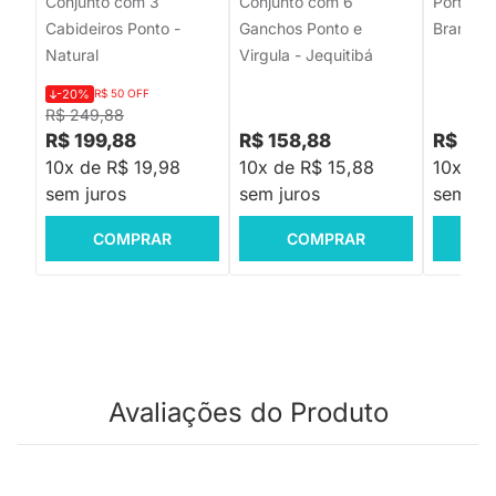
Conjunto com 3
Conjunto com 6
Porta Ch
Cabideiros Ponto -
Ganchos Ponto e
Branco 
Natural
Virgula - Jequitibá
-20%
R$ 50 OFF
R$ 249,88
R$ 199,88
R$ 158,88
R$ 299
10x de R$ 19,98
10x de R$ 15,88
10x de
sem juros
sem juros
sem jur
COMPRAR
COMPRAR
C
Avaliações do Produto