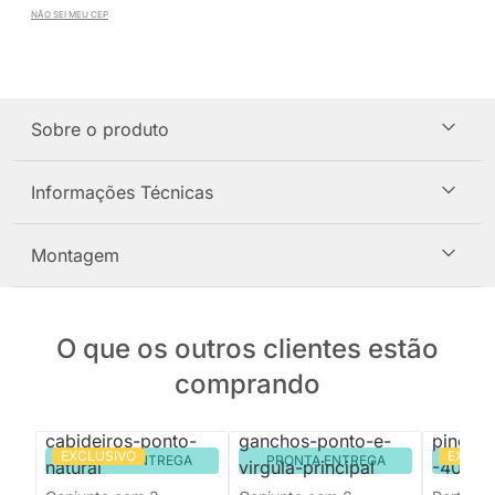
NÃO SEI MEU CEP
Sobre o produto
Informações Técnicas
Montagem
O que os outros clientes estão
comprando
EXCLUSIVO
EXCLU
PRONTA ENTREGA
PRONTA ENTREGA
PRON