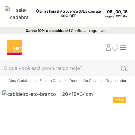
Últimas horas!
Aproveite a SALE com até
06
:
:
60% OFF
MIN
SEG
HORAS
Ganhe 10% de cashback!
Confira as regras aqui!
Abra Cadabra
Espaço Casa
Decoração Casa
Organizador
-16%