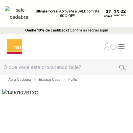
Últimas horas!
Aproveite a SALE com até
37
:
:
60% OFF
MIN
SEG
HORAS
Ganhe 10% de cashback!
Confira as regras aqui!
Abra Cadabra
Espaço Casa
Puffs