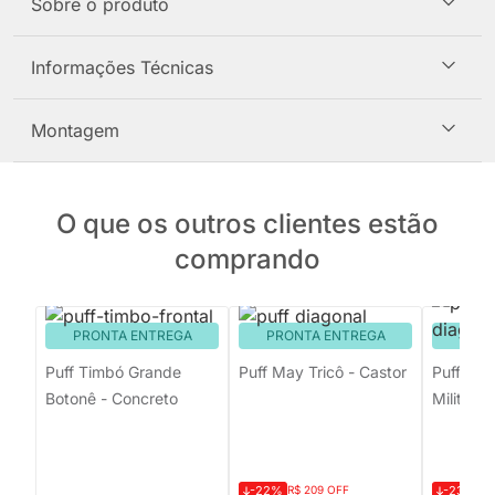
Sobre o produto
Informações Técnicas
Montagem
O que os outros clientes estão
comprando
PRONTA ENTREGA
PRONTA ENTREGA
PRON
Puff Timbó Grande
Puff May Tricô - Castor
Puff Mag
Botonê - Concreto
Militar
-22%
R$ 209 OFF
-23%
R$