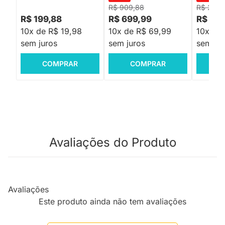
R$ 909,88
R$ 2.20
R$ 199,88
R$ 699,99
R$ 1.6
10x de R$ 19,98
10x de R$ 69,99
10x de
sem juros
sem juros
sem jur
COMPRAR
COMPRAR
C
Avaliações do Produto
Avaliações
Este produto ainda não tem avaliações