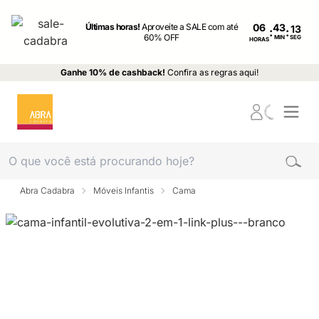
Últimas horas!
Aproveite a SALE com até
06
:
:
60% OFF
MIN
SEG
HORAS
Ganhe 10% de cashback!
Confira as regras aqui!
Abra Cadabra
Móveis Infantis
Cama