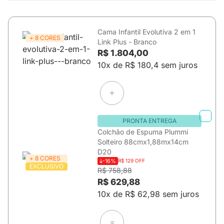
Cama Infantil Evolutiva 2 em 1
+ 8 CORES
Link Plus - Branco
R$ 1.804,00
10x de R$ 180,4 sem juros
PRONTA ENTREGA
Colchão de Espuma Plummi
Solteiro 88cmx1,88mx14cm
D20
+ 8 CORES
-16%
R$ 129 OFF
EXCLUSIVO
R$ 758,88
R$ 629,88
10x de R$ 62,98 sem juros
=