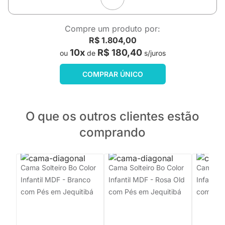
Compre um produto por:
R$ 1.804,00
10x
R$ 180,40
ou
de
s/juros
COMPRAR ÚNICO
O que os outros clientes estão
comprando
Cama Solteiro Bo Color
Cama Solteiro Bo Color
Cama So
Infantil MDF - Branco
Infantil MDF - Rosa Old
Infantil
com Pés em Jequitibá
com Pés em Jequitibá
com Pés 