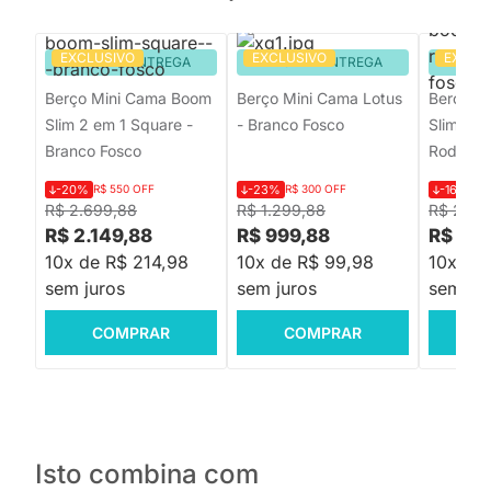
EXCLUSIVO
EXCLUSIVO
EXCLU
PRONTA ENTREGA
PRONTA ENTREGA
PRON
Berço Mini Cama Boom
Berço Mini Cama Lotus
Berço M
Slim 2 em 1 Square -
- Branco Fosco
Slim 2 e
Branco Fosco
Rodízios
-20%
R$ 550 OFF
-23%
R$ 300 OFF
-16%
R$
R$ 2.699,88
R$ 1.299,88
R$ 2.69
R$ 2.149,88
R$ 999,88
R$ 2.2
10x de R$ 214,98
10x de R$ 99,98
10x de
sem juros
sem juros
sem jur
COMPRAR
COMPRAR
C
Isto combina com