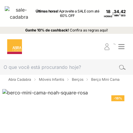
Últimas horas!
Aproveite a SALE com até
18
:
:
60% OFF
MIN
SEG
HORAS
Ganhe 10% de cashback!
Confira as regras aqui!
Abra Cadabra
Móveis Infantis
Berços
Berço Mini Cama
-16%