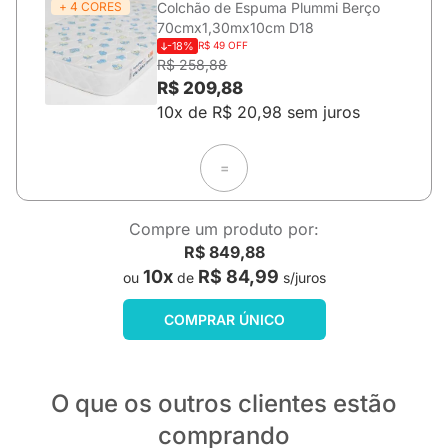
+ 4 CORES
Colchão de Espuma Plummi Berço
70cmx1,30mx10cm D18
-18%
R$ 49 OFF
R$ 258,88
R$ 209,88
10x de R$ 20,98 sem juros
=
Compre um produto por:
R$ 849,88
10x
R$ 84,99
ou
de
s/juros
COMPRAR ÚNICO
O que os outros clientes estão
comprando