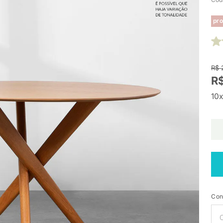
pro
R$ 
R$
10x
Con