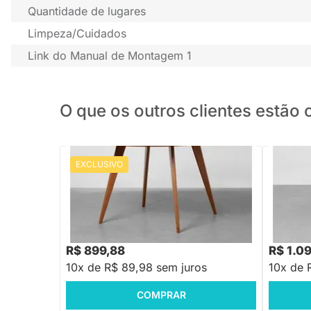
Quantidade de lugares
Limpeza/Cuidados
Link do Manual de Montagem 1
O que os outros clientes estã
EXCLUSIVO
Mesa de Jantar Square Redonda Louro
Freijó - 1,18m
Mesa De 
80cm
R$ 899,88
R$ 1.0
10x de R$ 89,98 sem juros
10x de 
COMPRAR