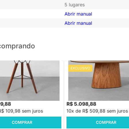
5 lugares
Abrir manual
Abrir manual
o comprando
EXCLUSIVO
PRONTA ENTREGA
PRONTA ENTREGA
Jantar Oni Redonda Preto -
Mesa de Jantar Tarsila Oval Cin
2,20m x 1,10m
R$ 6.899,88
-26%
Economize R$ 1.8
99,88
R$ 5.098,88
R$ 109,98 sem juros
10x de R$ 509,88 sem juros
COMPRAR
COMPRAR