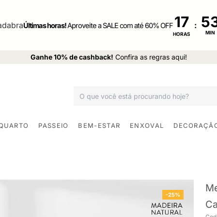
17
:
Últimas horas!
Aproveite a SALE com até 60% OFF
MIN
HORAS
Ganhe 10% de cashback!
Confira as regras aqui!
 QUARTO
PASSEIO
BEM-ESTAR
ENXOVAL
DECORAÇÃ
Me
-25%
Ca
Cod