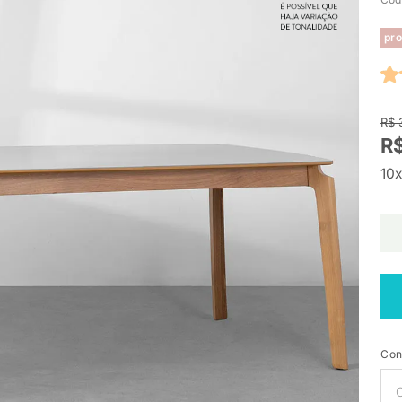
pro
R$ 
R$
10x
Con