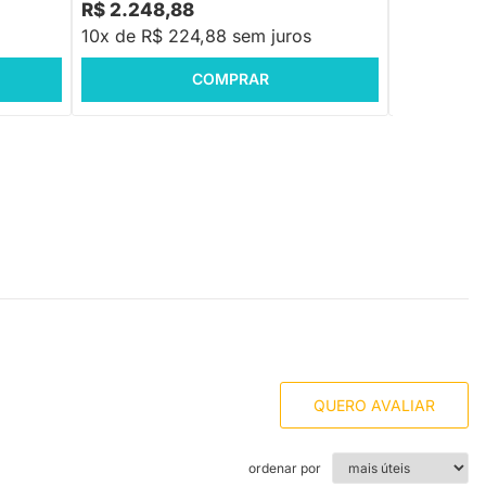
R$ 2.248,88
R$ 3.999
10x de R$ 224,88 sem juros
10x de R$
COMPRAR
QUERO AVALIAR
ordenar por