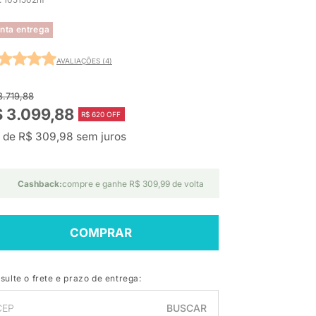
nta entrega
AVALIAÇÕES (4)
3.719,88
 3.099,88
R$ 620 OFF
 de R$ 309,98 sem juros
Cashback:
compre e ganhe R$ 309,99 de volta
COMPRAR
sulte o frete e prazo de entrega:
BUSCAR