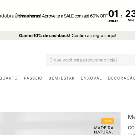
01
:
Últimas horas!
Aproveite a SALE com até 60% OFF
MIN
HORAS
Ganhe 10% de cashback!
Confira as regras aqui!
 QUARTO
PASSEIO
BEM-ESTAR
ENXOVAL
DECORAÇÃ
Me
-16%
co
Cod