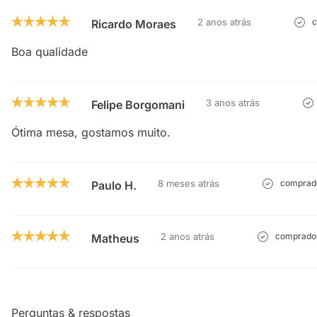
2 anos atrás
c
Ricardo Moraes
Boa qualidade
3 anos atrás
Felipe Borgomani
Ótima mesa, gostamos muito.
8 meses atrás
comprado
Paulo H.
2 anos atrás
comprador
Matheus
Perguntas & respostas