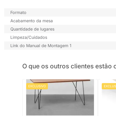
Formato
Acabamento da mesa
Quantidade de lugares
Limpeza/Cuidados
Link do Manual de Montagem 1
O que os outros clientes estã
EXCLUSIVO
EXCLUS
PRONTA ENTREGA
Mesa de 
Off Whit
Mesa de Jantar W Retangular Tammi e
Preto - 1,60mx90cm
R$ 2.279,88
-16%
Economize R$ 380