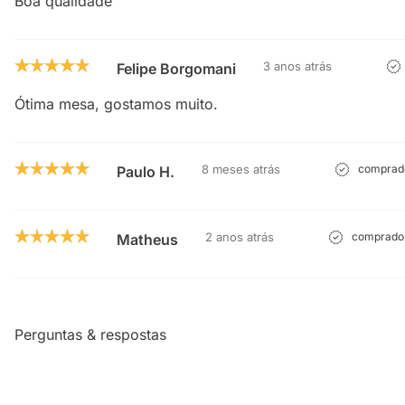
Boa qualidade
3 anos atrás
Felipe Borgomani
Ótima mesa, gostamos muito.
8 meses atrás
comprado
Paulo H.
2 anos atrás
comprador
Matheus
Perguntas & respostas