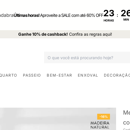
23
:
Últimas horas!
Aproveite a SALE com até 60% OFF
MIN
HORAS
Ganhe 10% de cashback!
Confira as regras aqui!
 QUARTO
PASSEIO
BEM-ESTAR
ENXOVAL
DECORAÇÃ
Me
-16%
co
Cod