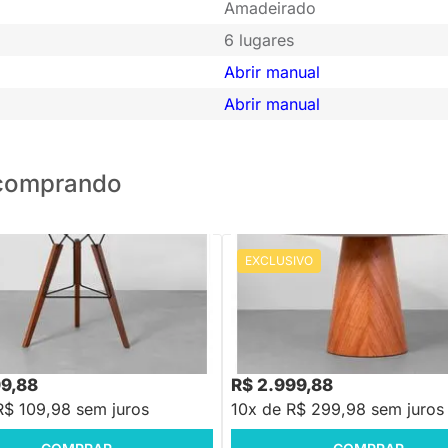
Amadeirado
6 lugares
Abrir manual
Abrir manual
o comprando
EXCLUSIVO
PRONTA ENTREGA
PRONTA ENTREGA
Jantar Oni Redonda Preto -
Mesa de Jantar Daddi Redonda V
White - 1,35m
99,88
R$ 2.999,88
R$ 109,98 sem juros
10x de R$ 299,98 sem juros