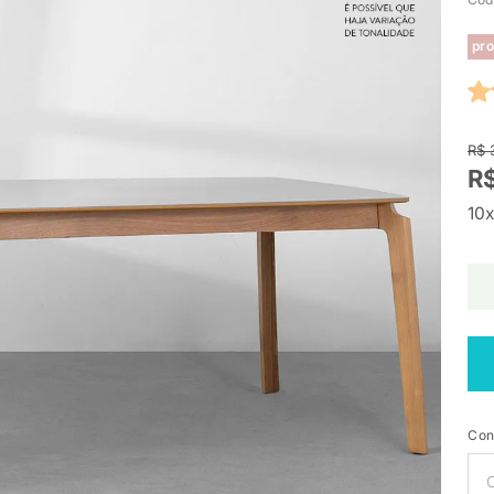
pro
R$ 
R$
10x
Con