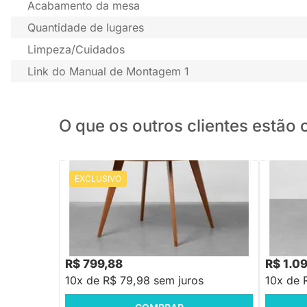
Acabamento da mesa
Quantidade de lugares
Limpeza/Cuidados
Link do Manual de Montagem 1
O que os outros clientes estã
EXCLUSIVO
PRONTA ENTREGA
Mesa de Jantar Square Redonda Louro
Mesa De 
Freijó - 1,08m
80cm
R$ 799,88
R$ 1.0
10x de R$ 79,98 sem juros
10x de 