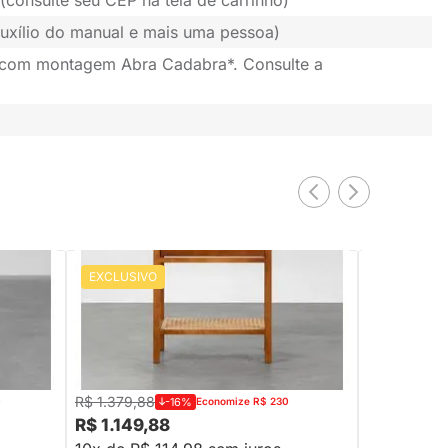
uxílio do manual e mais uma pessoa)
 com montagem Abra Cadabra*. Consulte a
EXCLUSIVO
EXCLUSIV
PRONTA ENTREGA
ra Palha
Mesa de Cabeceira Zia Palha Natural 1
Mesa de Cab
or -
Gaveta e 1 Prateleira - Canela
Nozes
R$ 1.379,88
R$ 1.699,88
0
-16%
Economize R$ 230
R$ 1.149,88
R$ 1.399,