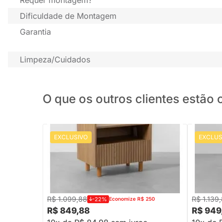
Dificuldade de Montagem
Garantia
Limpeza/Cuidados
O que os outros clientes estã
EXCLUSIVO
EXCLUS
PRONTA ENTREGA
Mesa de Cabeceira Chico 1 Gaveta e 1
Mesa de 
Nicho - Olmo
Louro Fre
R$ 1.099,88
R$ 1.139
-22%
Economize R$ 250
R$ 849,88
R$ 949