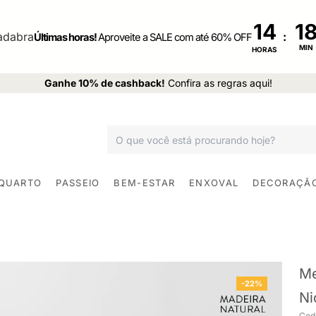
14
:
Últimas horas!
Aproveite a SALE com até 60% OFF
MIN
HORAS
Ganhe 10% de cashback!
Confira as regras aqui!
 QUARTO
PASSEIO
BEM-ESTAR
ENXOVAL
DECORAÇÃ
Me
-22%
Ni
Cod