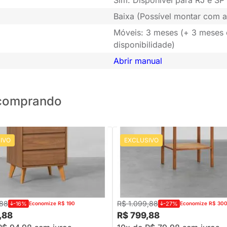
Baixa (Possível montar com a
Móveis: 3 meses (+ 3 meses
disponibilidade)
Abrir manual
o comprando
IVO
EXCLUSIVO
PRONTA ENTREGA
PRONTA ENTREGA
Cabeceira Leni 3 Gavetas -
Mesa de Cabeceira Zia 1 Pratelei
ijó
Natural Canela Tampo Vidro Incol
43cm
,88
R$ 1.099,88
-16%
Economize R$ 190
-27%
Economize R$ 30
,88
R$ 799,88