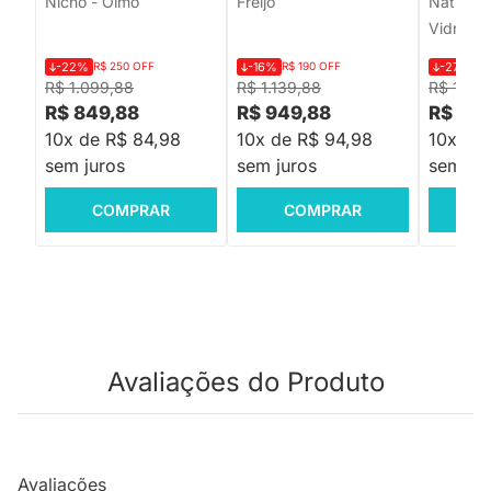
Nicho - Olmo
Freijó
Natural
Vidro In
-22%
R$ 250 OFF
-16%
R$ 190 OFF
-27%
R$
R$ 1.099,88
R$ 1.139,88
R$ 1.09
R$ 849,88
R$ 949,88
R$ 799
10x de R$ 84,98
10x de R$ 94,98
10x de
sem juros
sem juros
sem jur
COMPRAR
COMPRAR
C
Avaliações do Produto
Avaliações