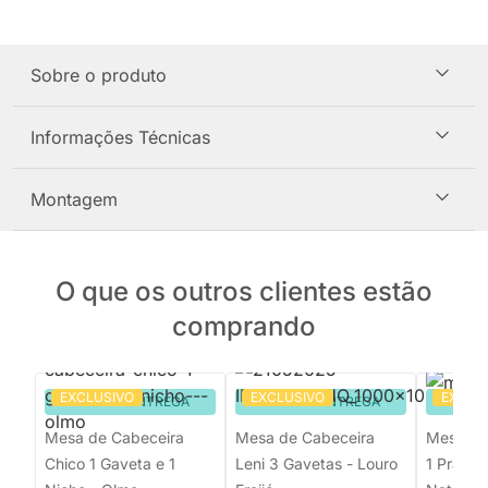
Sobre o produto
Informações Técnicas
Montagem
O que os outros clientes estão
comprando
EXCLUSIVO
EXCLUSIVO
EXCLU
PRONTA ENTREGA
PRONTA ENTREGA
PRON
Mesa de Cabeceira
Mesa de Cabeceira
Mesa de
Chico 1 Gaveta e 1
Leni 3 Gavetas - Louro
1 Pratele