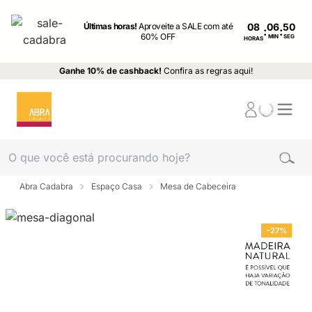
Últimas horas!
Aproveite a SALE com até
08
:
:
60% OFF
MIN
SEG
HORAS
Ganhe 10% de cashback!
Confira as regras aqui!
Abra Cadabra
Espaço Casa
Mesa de Cabeceira
-27%