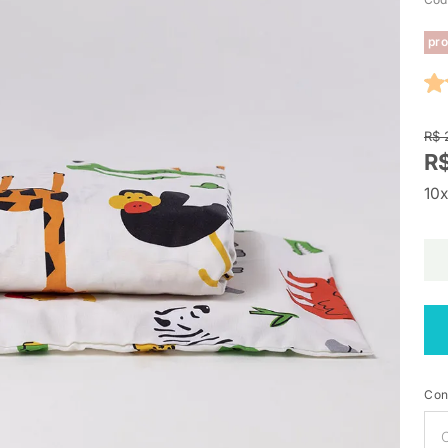
pro
R$ 
R$
10x
Con