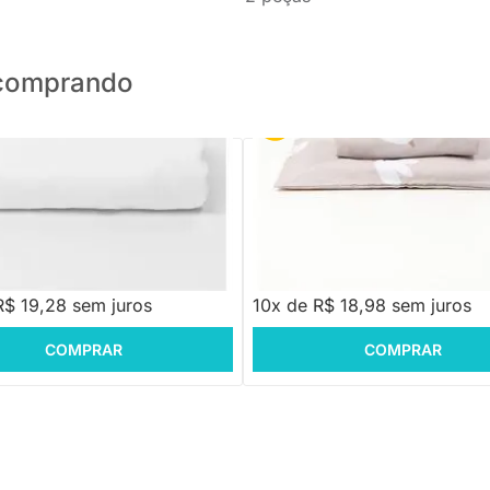
o comprando
PRONTA ENTREGA
PRONTA ENTREGA
 Solteiro com Elástico Percal -
Jogo de Lençol Berço com Elásti
Pássaros Rosa
,88
R$ 189,88
R$ 19,28 sem juros
10x de R$ 18,98 sem juros
COMPRAR
COMPRAR