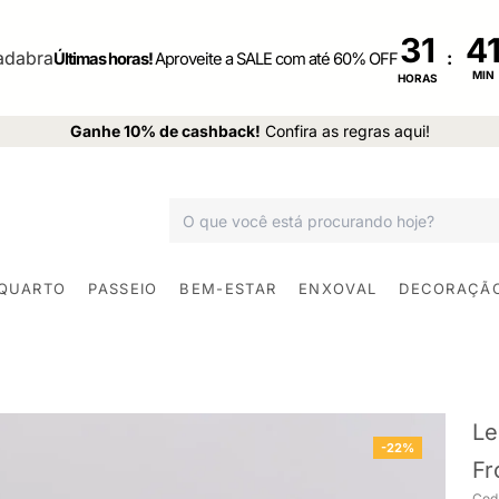
31
:
Últimas horas!
Aproveite a SALE com até 60% OFF
MIN
HORAS
Ganhe 10% de cashback!
Confira as regras aqui!
 QUARTO
PASSEIO
BEM-ESTAR
ENXOVAL
DECORAÇÃ
Le
-22%
Fr
Cod