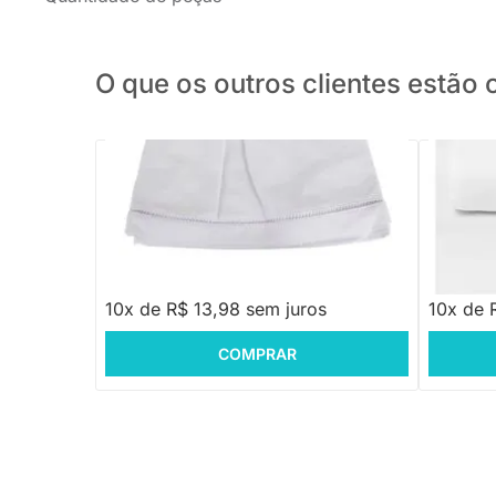
O que os outros clientes estã
PRONTA ENTREGA
Veste para Berço Piquet Branco - 2
Lençol de
Lados
Branco
R$ 139,88
R$ 192
10x de R$ 13,98 sem juros
10x de 
COMPRAR