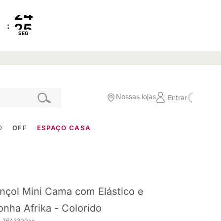
:
SEG
Nossas lojas
Entrar
O
OFF
ESPAÇO CASA
nçol Mini Cama com Elástico e
onha Afrika - Colorido
. 7643300ac