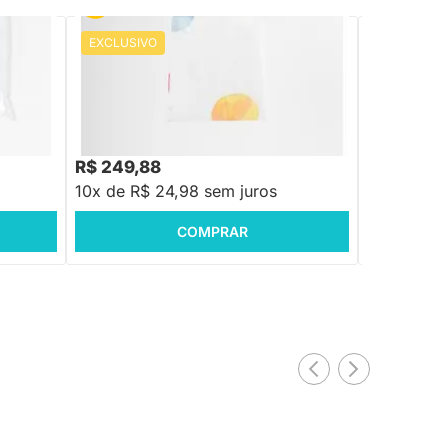
EXCLUSIVO
PRONTA ENTREGA
co
Lençol De Solteiro Com Vira Planetas
Jogo de Len
Pássaros Ro
R$ 249,88
R$ 189,8
10x de R$ 24,98 sem juros
10x de R$ 
COMPRAR