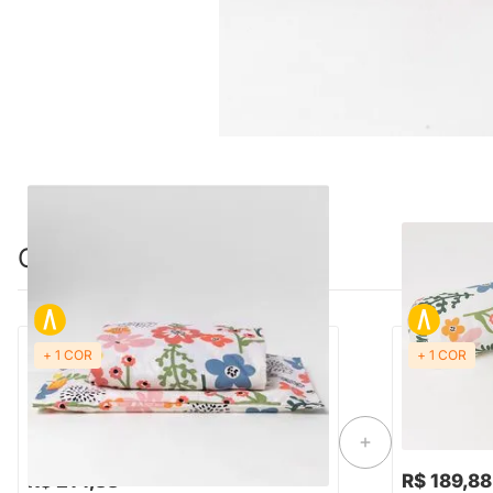
Combinação perfeita
+ 1 COR
+ 1 COR
PRONTA ENTREGA
PRON
Lençol de Mini Cama com Elástico e
Par de Rolo 
Fronha Flô Pastel - LMC-FP
R$ 214,88
R$ 189,88