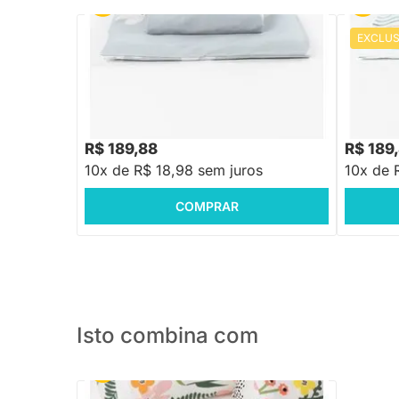
EXCLUS
PRONTA ENTREGA
Jogo de Lençol Berço com Elástico -
Jogo de 
Pássaros Azul
Listras A
R$ 189,88
R$ 189
10x de R$ 18,98 sem juros
10x de 
COMPRAR
Isto combina com