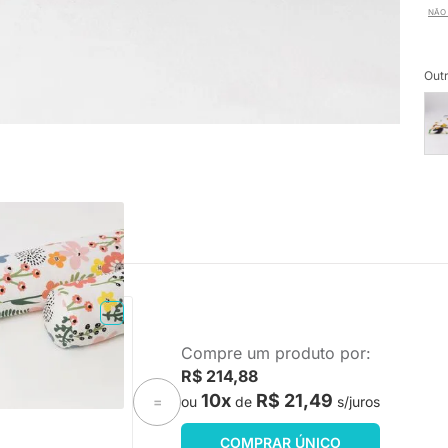
NÃO 
Outr
TA ENTREGA
Compre um produto por:
Flô Pastel - PRC-FP
R$ 214,88
10x
R$ 21,49
ou
de
s/juros
=
COMPRAR ÚNICO