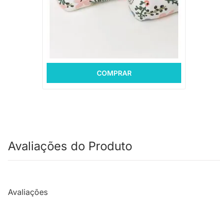
PRONTA ENTREGA
Rolo de Cabeceira 2 Peças Flô - Pastel
R$ 189,88
10x de R$ 18,98 sem juros
COMPRAR
Avaliações do Produto
Avaliações