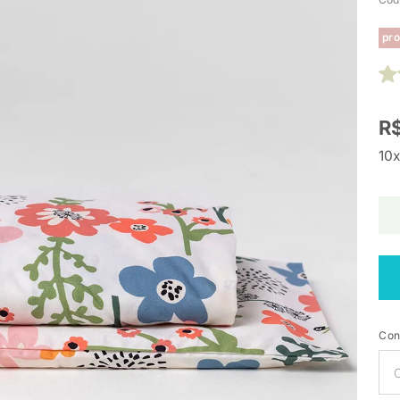
pro
R$
10x
Con