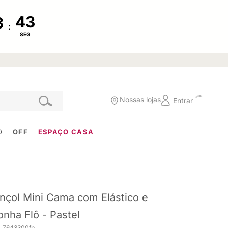
:
SEG
Nossas lojas
Entrar
O
OFF
ESPAÇO CASA
nçol Mini Cama com Elástico e
onha Flô - Pastel
. 7643300fp