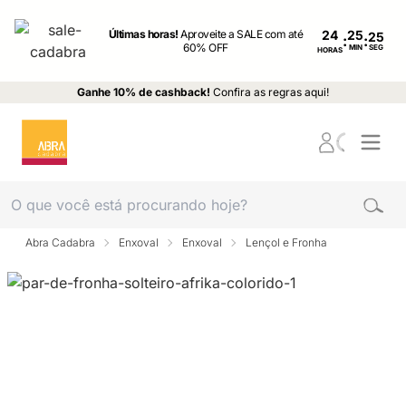
Últimas horas!
Aproveite a SALE com até
24
:
:
60% OFF
MIN
SEG
HORAS
Ganhe 10% de cashback!
Confira as regras aqui!
Abra Cadabra
Enxoval
Enxoval
Lençol e Fronha