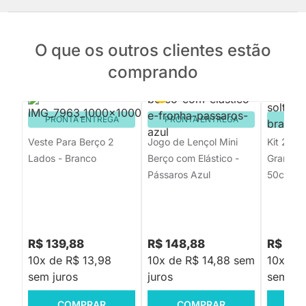
O que os outros clientes estão
comprando
PRONTA ENTREGA
PRONTA ENTREGA
PRON
Veste Para Berço 2
Jogo de Lençol Mini
Kit 2 Fr
Lados - Branco
Berço com Elástico -
Grande 
Pássaros Azul
50cmx7
R$ 139,88
R$ 148,88
R$ 134
10x de R$ 13,98
10x de R$ 14,88 sem
10x de 
sem juros
juros
sem jur
COMPRAR
COMPRAR
C