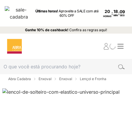
Últimas horas!
Aproveite a SALE com até
20
:
:
60% OFF
MIN
SEG
HORAS
Ganhe 10% de cashback!
Confira as regras aqui!
Abra Cadabra
Enxoval
Enxoval
Lençol e Fronha