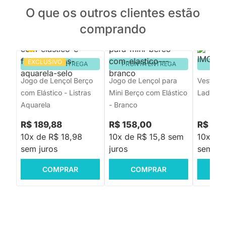
O que os outros clientes estão
comprando
EXCLUSIVO
PRONTA ENTREGA
PRONTA ENTREGA
PRON
Jogo de Lençol Berço
Jogo de Lençol para
Veste Pa
com Elástico - Listras
Mini Berço com Elástico
Lados -
Aquarela
- Branco
R$ 189,88
R$ 158,00
R$ 139
10x de R$ 18,98
10x de R$ 15,8 sem
10x de 
sem juros
juros
sem jur
COMPRAR
COMPRAR
C