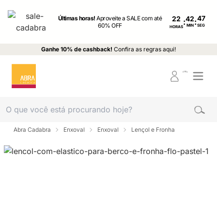
Últimas horas!
Aproveite a SALE com até
22
:
:
60% OFF
MIN
SEG
HORAS
Ganhe 10% de cashback!
Confira as regras aqui!
Abra Cadabra
Enxoval
Enxoval
Lençol e Fronha