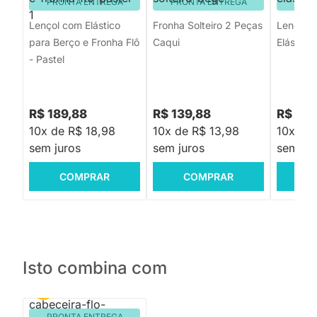
PRONTA ENTREGA
PRONTA ENTREGA
PRON
Lençol com Elástico
Fronha Solteiro 2 Peças
Lençol d
para Berço e Fronha Flô
Caqui
Elástico 
- Pastel
R$ 189,88
R$ 139,88
R$ 192
10x de R$ 18,98
10x de R$ 13,98
10x de 
sem juros
sem juros
sem jur
COMPRAR
COMPRAR
C
Isto combina com
PRONTA ENTREGA