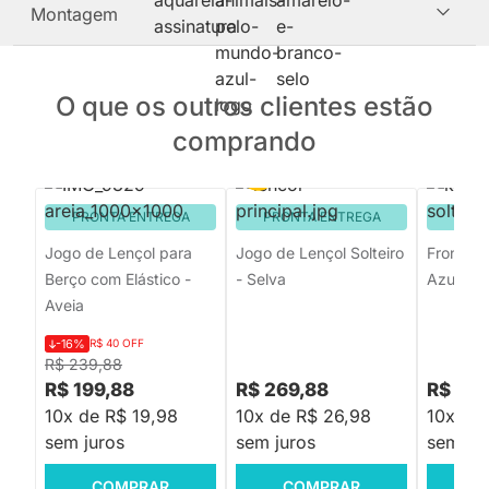
Montagem
O que os outros clientes estão
comprando
PRONTA ENTREGA
PRONTA ENTREGA
PRON
Jogo de Lençol para
Jogo de Lençol Solteiro
Fronha S
Berço com Elástico -
- Selva
Azul
Aveia
-16%
R$ 40 OFF
R$ 239,88
R$ 199,88
R$ 269,88
R$ 139
10x de R$ 19,98
10x de R$ 26,98
10x de 
sem juros
sem juros
sem jur
COMPRAR
COMPRAR
C