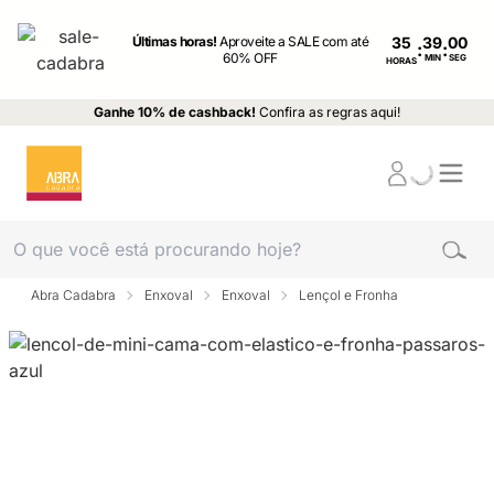
Últimas horas!
Aproveite a SALE com até
35
:
:
60% OFF
MIN
SEG
HORAS
Ganhe 10% de cashback!
Confira as regras aqui!
Abra Cadabra
Enxoval
Enxoval
Lençol e Fronha