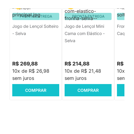
PRONTA ENTREGA
PRONTA ENTREGA
PRON
Jogo de Lençol Solteiro
Jogo de Lençol Mini
Fronha S
- Selva
Cama com Elástico -
Caqui
Selva
R$ 269,88
R$ 214,88
R$ 139
10x de R$ 26,98
10x de R$ 21,48
10x de 
sem juros
sem juros
sem jur
COMPRAR
COMPRAR
C