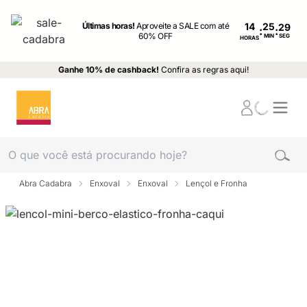
Últimas horas!
Aproveite a SALE com até
14
:
:
60% OFF
MIN
SEG
HORAS
Ganhe 10% de cashback!
Confira as regras aqui!
Abra Cadabra
Enxoval
Enxoval
Lençol e Fronha