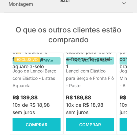
Montagem
O que os outros clientes estão
comprando
EXCLUSIVO
PRONTA ENTREGA
PRONTA ENTREGA
PRON
Jogo de Lençol Berço
Lençol com Elástico
Jogo de 
com Elástico - Listras
para Berço e Fronha Flô
Mini Ber
Aquarela
- Pastel
- Branco
R$ 189,88
R$ 189,88
R$ 158
10x de R$ 18,98
10x de R$ 18,98
10x de
sem juros
sem juros
juros
COMPRAR
COMPRAR
C