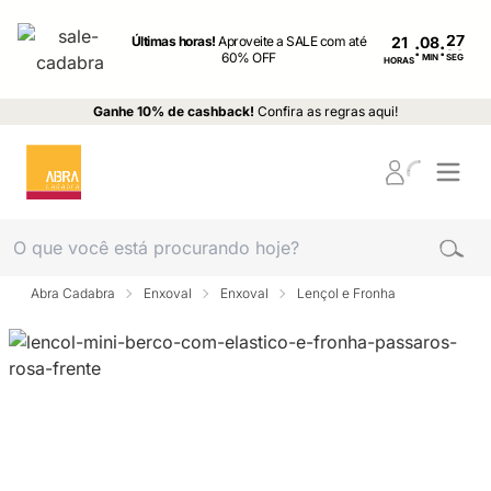
Últimas horas!
Aproveite a SALE com até
21
:
:
60% OFF
MIN
SEG
HORAS
Ganhe 10% de cashback!
Confira as regras aqui!
Abra Cadabra
Enxoval
Enxoval
Lençol e Fronha