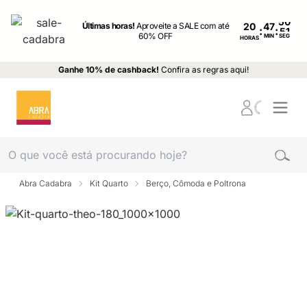
Últimas horas!
Aproveite a SALE com até
20
:
:
60% OFF
MIN
SEG
HORAS
Ganhe 10% de cashback!
Confira as regras aqui!
Abra Cadabra
Kit Quarto
Berço, Cômoda e Poltrona