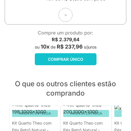
=
Compre um produto por:
R$ 2.379,64
10x
R$ 237,96
ou
de
s/juros
COMPRAR ÚNICO
O que os outros clientes estão
comprando
PRONTA ENTREGA
PRONTA ENTREGA
PRON
Kit Quarto Theo com
Kit Quarto Theo com
Kit Quar
Pés Retrô Natural -
Pés Retrô Natural -
Pés Squa