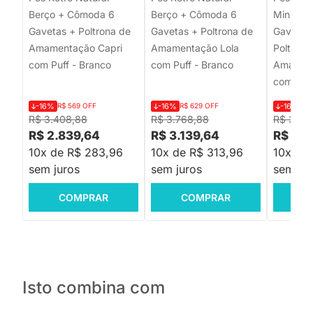
Berço + Cômoda 6
Berço + Cômoda 6
Mini Ca
Gavetas + Poltrona de
Gavetas + Poltrona de
Gavetas 
Amamentação Capri
Amamentação Lola
Poltrona
com Puff - Branco
com Puff - Branco
Amament
com Puff
-16%
R$ 569 OFF
-16%
R$ 629 OFF
-16%
R$
R$ 3.408,88
R$ 3.768,88
R$ 3.03
R$ 2.839,64
R$ 3.139,64
R$ 2.5
10x de R$ 283,96
10x de R$ 313,96
10x de
sem juros
sem juros
sem jur
COMPRAR
COMPRAR
C
Isto combina com