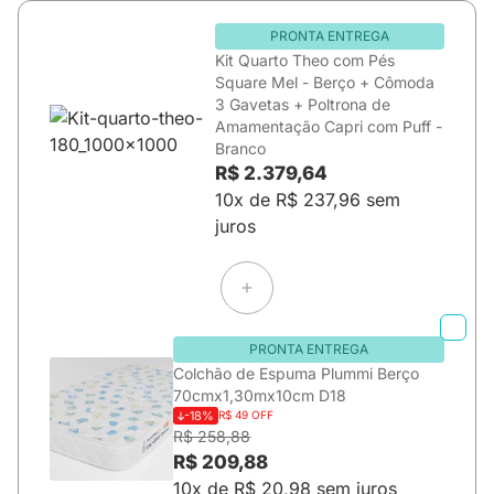
PRONTA ENTREGA
Kit Quarto Theo com Pés
Square Mel - Berço + Cômoda
3 Gavetas + Poltrona de
Amamentação Capri com Puff -
Branco
R$ 2.379,64
10x de R$ 237,96 sem
juros
PRONTA ENTREGA
Colchão de Espuma Plummi Berço
70cmx1,30mx10cm D18
-18%
R$ 49 OFF
R$ 258,88
R$ 209,88
10x de R$ 20,98 sem juros