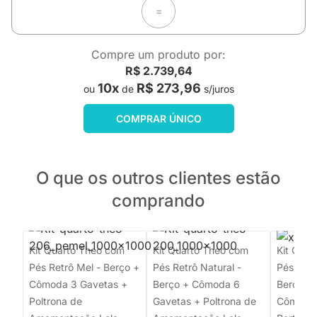
=
Compre um produto por:
R$ 2.739,64
10x
R$ 273,96
ou
de
s/juros
COMPRAR ÚNICO
O que os outros clientes estão
comprando
Kit Quarto Theo com
Kit Quarto Theo com
Kit Quar
Pés Retrô Mel - Berço +
Pés Retrô Natural -
Pés Squa
Cômoda 3 Gavetas +
Berço + Cômoda 6
Berço M
Poltrona de
Gavetas + Poltrona de
Cômoda 