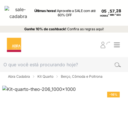
Últimas horas!
Aproveite a SALE com até
05
:
:
60% OFF
MIN
SEG
HORAS
Ganhe 10% de cashback!
Confira as regras aqui!
Abra Cadabra
Kit Quarto
Berço, Cômoda e Poltrona
-16%