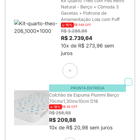
Kit Quarto Theo com Pés Retrô
Natural - Berço + Cômoda 3
Gavetas + Poltrona de
Amamentação Lola com Puff
-16%
R$ 549 OFF
R$ 3.288,88
R$ 2.739,64
10x de R$ 273,96 sem
juros
PRONTA ENTREGA
Colchão de Espuma Plummi Berço
70cmx1,30mx10cm D18
-18%
R$ 49 OFF
R$ 258,88
R$ 209,88
10x de R$ 20,98 sem juros