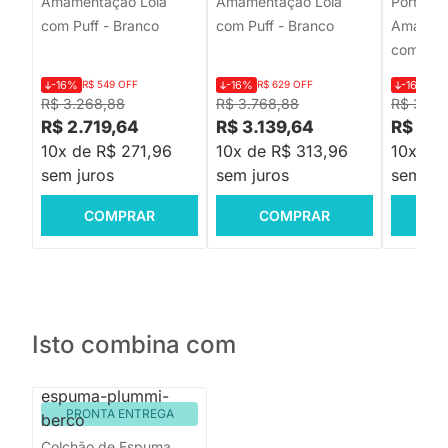
Amamentação Lola
Amamentação Lola
Porta + 
com Puff - Branco
com Puff - Branco
Amament
com Puff
-16%
R$ 549 OFF
-16%
R$ 629 OFF
-16%
R$
R$ 3.268,88
R$ 3.768,88
R$ 3.03
R$ 2.719,64
R$ 3.139,64
R$ 2.5
10x de R$ 271,96
10x de R$ 313,96
10x de
sem juros
sem juros
sem jur
COMPRAR
COMPRAR
C
Isto combina com
PRONTA ENTREGA
Colchão de Espuma