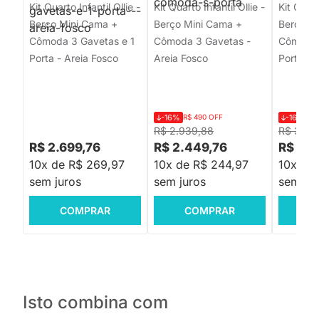
Kit Quarto Infantil Ollie -
Kit Quarto Infantil Ollie -
Kit Quart
Berço Mini Cama +
Berço Mini Cama +
Berço M
Cômoda 3 Gavetas e 1
Cômoda 3 Gavetas -
Cômoda 
Porta - Areia Fosco
Areia Fosco
Porta - 
-16%
R$ 490 OFF
-16%
R$
R$ 2.939,88
R$ 3.23
R$ 2.699,76
R$ 2.449,76
R$ 2.6
10x de R$ 269,97
10x de R$ 244,97
10x de
sem juros
sem juros
sem jur
COMPRAR
COMPRAR
C
Isto combina com