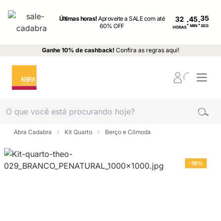
Últimas horas!
Aproveite a SALE com até
32
:
:
60% OFF
MIN
SEG
HORAS
Ganhe 10% de cashback!
Confira as regras aqui!
Abra Cadabra
Kit Quarto
Berço e Cômoda
-16%