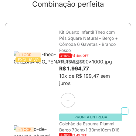
Combinação perfeita
Kit Quarto Infantil Theo com
Pés Square Natural – Berço +
Cômoda 6 Gavetas - Branco
Fosco
+ 1 COR
-16%
R$ 404 OFF
EXCLUSIVO
R$ 2.398,88
R$ 1.994,77
10x de R$ 199,47 sem
juros
PRONTA ENTREGA
Colchão de Espuma Plummi
+ 1 COR
Berço 70cmx1,30mx10cm D18
-18%
R$ 49 OFF