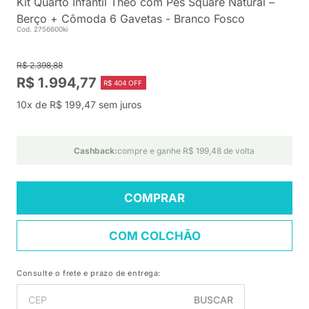
Kit Quarto Infantil Theo com Pés Square Natural –
Berço + Cômoda 6 Gavetas - Branco Fosco
Cod. 2756600ki
R$ 2.398,88
R$ 1.994,77
R$ 404 OFF
10x de R$ 199,47 sem juros
Cashback:
compre e ganhe R$ 199,48 de volta
COMPRAR
COM COLCHÃO
Consulte o frete e prazo de entrega:
BUSCAR