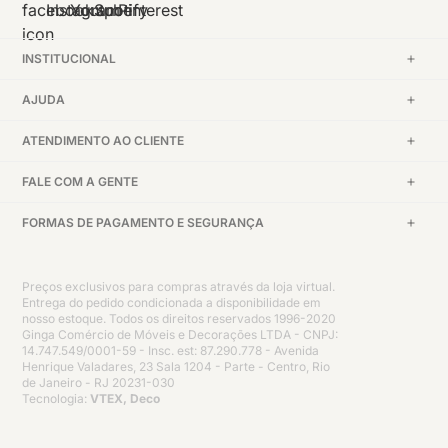
INSTITUCIONAL
AJUDA
ATENDIMENTO AO CLIENTE
FALE COM A GENTE
FORMAS DE PAGAMENTO E SEGURANÇA
Preços exclusivos para compras através da loja virtual.
Entrega do pedido condicionada a disponibilidade em
nosso estoque. Todos os direitos reservados 1996-2020
Ginga Comércio de Móveis e Decorações LTDA - CNPJ:
14.747.549/0001-59 - Insc. est: 87.290.778 - Avenida
Henrique Valadares, 23 Sala 1204 - Parte - Centro, Rio
de Janeiro - RJ 20231-030
Tecnologia:
VTEX, Deco