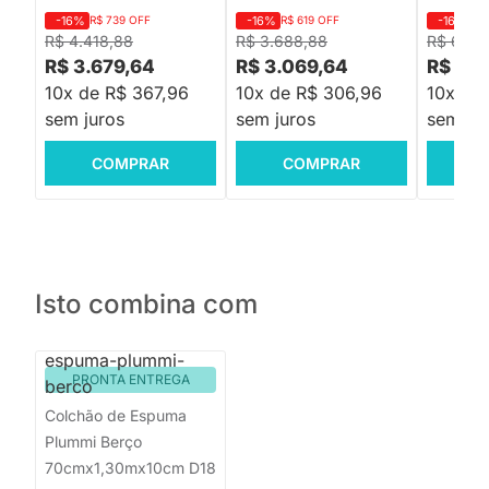
-16%
R$ 739 OFF
-16%
R$ 619 OFF
-16%
R$ 
R$ 4.418,88
R$ 3.688,88
R$ 6.69
R$ 3.679,64
R$ 3.069,64
R$ 5.5
10x de R$ 367,96
10x de R$ 306,96
10x de 
sem juros
sem juros
sem jur
COMPRAR
COMPRAR
C
Isto combina com
PRONTA ENTREGA
Colchão de Espuma
Plummi Berço
70cmx1,30mx10cm D18