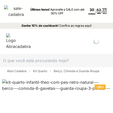
Últimas horas!
Aproveite a SALE com até
30
:
:
60% OFF
MIN
SEG
HORAS
Ganhe 10% de cashback!
Confira as regras aqui!
Abra Cadabra
Kit Quarto
Berço, Cômoda e Guarda-Roupa
-26%