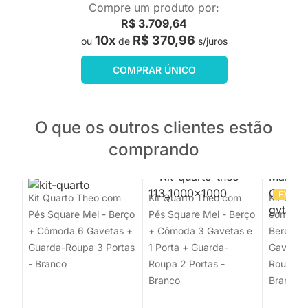
Compre um produto por:
R$ 3.709,64
10x
R$ 370,96
ou
de
s/juros
COMPRAR ÚNICO
O que os outros clientes estão
comprando
EXCLU
Kit Quarto Theo com
Kit Quarto Theo com
Kit Quar
Pés Square Mel - Berço
Pés Square Mel - Berço
com Pés
+ Cômoda 6 Gavetas +
+ Cômoda 3 Gavetas e
Berço S
Guarda-Roupa 3 Portas
1 Porta + Guarda-
Gavetas
- Branco
Roupa 2 Portas -
Roupa 3 
Branco
Branco