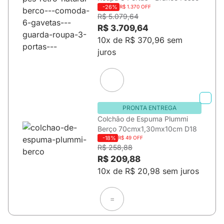
-26%
R$ 1.370 OFF
R$ 5.079,64
R$ 3.709,64
10x de R$ 370,96 sem
juros
PRONTA ENTREGA
Colchão de Espuma Plummi
Berço 70cmx1,30mx10cm D18
-18%
R$ 49 OFF
R$ 258,88
R$ 209,88
10x de R$ 20,98 sem juros
=