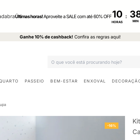
10
:
Últimas horas!
Aproveite a SALE com até 60% OFF
MIN
HORAS
Ganhe 10% de cashback!
Confira as regras aqui!
 QUARTO
PASSEIO
BEM-ESTAR
ENXOVAL
DECORAÇÃ
oupa
Ki
-16%
Ca