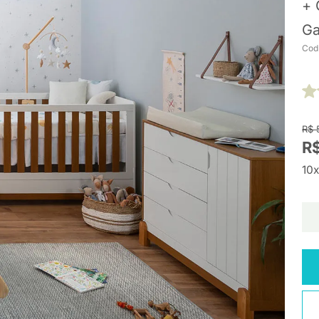
+ 
Ga
Cod
R$ 
R$
10x