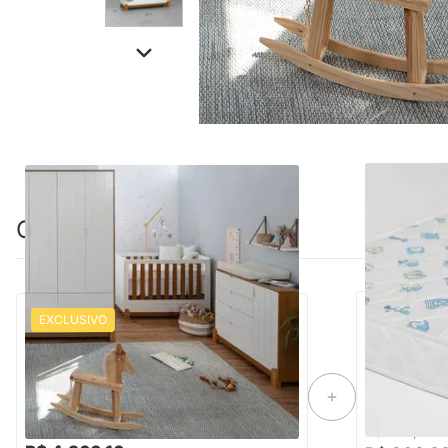
Combinação perfeita
EXCLUSIVO
Kit Quarto Infantil Lotus Berço Mini Cama
+ Cômoda 4 Gavetas e 1 Porta + Guarda-
Colchão de 
Roupa 4 Portas com 4 Gavetas - Branco
70cmx1,30m
e Savana
-16%
Economize R$ 878
R$ 5.238,88
R$ 258,88