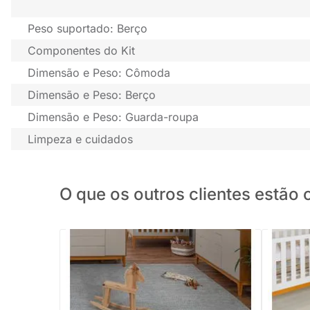
Peso suportado: Berço
Componentes do Kit
Dimensão e Peso: Cômoda
Dimensão e Peso: Berço
Dimensão e Peso: Guarda-roupa
Limpeza e cuidados
O que os outros clientes estã
Kit Quarto Infantil com Pés Square Mel -
Kit Quart
Cômoda Elfe 4 Gavetas e 1 Porta +
Cômoda E
Guarda-Roupa Elfe + Berço Mini Cama
Guarda-R
Noah - Areia e Savana
Noah - B