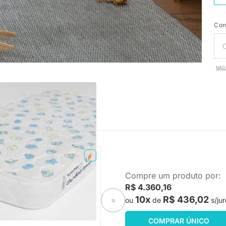
Con
NÃO 
PRONTA ENTREGA
Compre um produto por:
Espuma Plummi Berço
R$ 4.360,16
x10cm D18
10x
R$ 436,02
ou
de
s/jur
=
-18%
Economize R$ 49
COMPRAR ÚNICO