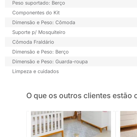
Peso suportado: Berço
Componentes do Kit
Dimensão e Peso: Cômoda
Suporte p/ Mosquiteiro
Cômoda Fraldário
Dimensão e Peso: Berço
Dimensão e Peso: Guarda-roupa
Limpeza e cuidados
O que os outros clientes estã
Kit Quarto Infantil com Pés Square Mel -
Kit Quar
Cômoda Elfe 4 Gavetas e 1 Porta +
Berço + 
Guarda-Roupa Elfe + Berço Mini Cama
Roupa 3 