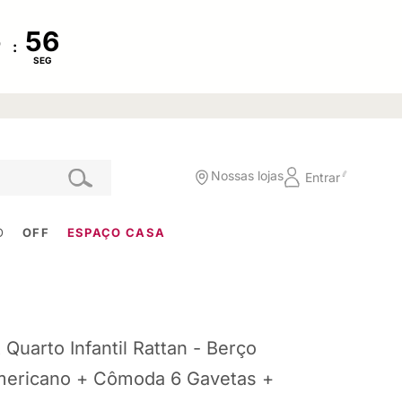
:
SEG
Nossas lojas
Entrar
O
OFF
ESPAÇO CASA
t Quarto Infantil Rattan - Berço
ericano + Cômoda 6 Gavetas +