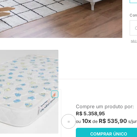
Con
NÃO 
PRONTA ENTREGA
Compre um produto por:
Espuma Plummi Berço
R$ 5.358,95
x10cm D18
10x
R$ 535,90
ou
de
s/ju
=
-18%
Economize R$ 49
COMPRAR ÚNICO