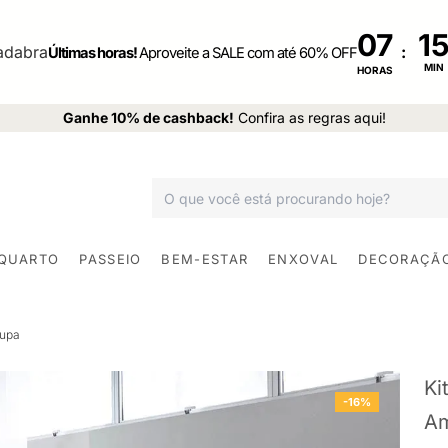
07
:
Últimas horas!
Aproveite a SALE com até 60% OFF
MIN
HORAS
Ganhe 10% de cashback!
Confira as regras aqui!
 QUARTO
PASSEIO
BEM-ESTAR
ENXOVAL
DECORAÇÃ
oupa
Ki
-16%
Am