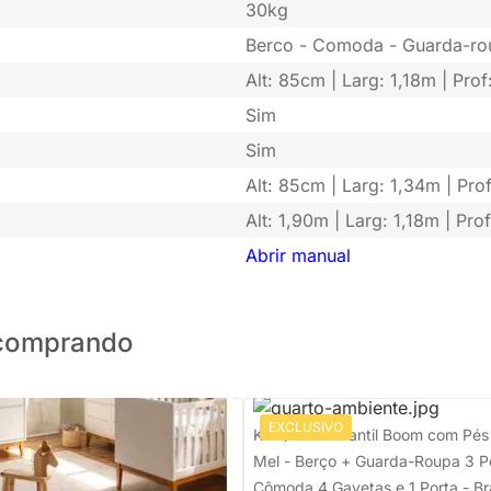
30kg
Berco - Comoda - Guarda-ro
Alt: 85cm | Larg: 1,18m | Pro
Sim
Sim
Alt: 85cm | Larg: 1,34m | Pr
Alt: 1,90m | Larg: 1,18m | Pr
Abrir manual
o comprando
EXCLUSIVO
to Theo com Pés Square Mel -
Kit Quarto Infantil Boom com Pé
Cômoda 6 Gavetas + Guarda-
Mel - Berço + Guarda-Roupa 3 P
Portas - Branco
Cômoda 4 Gavetas e 1 Porta - B