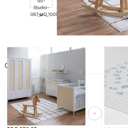
Combinação perfeita
Kit Quarto Infantil Rattan - Berço
Americano + Cômoda 6 Gavetas +
Colchão de 
Guarda-Roupa 3 Portas e 2 Gavetas -
70cmx1,30m
Branco Fosco
-16%
Economize R$ 1.079
R$ 6.438,88
R$ 258,88