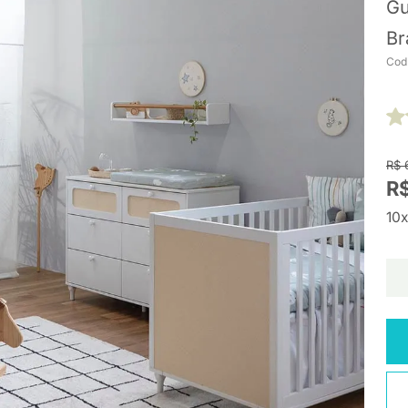
Gu
Br
Cod
R$ 
R$
10x