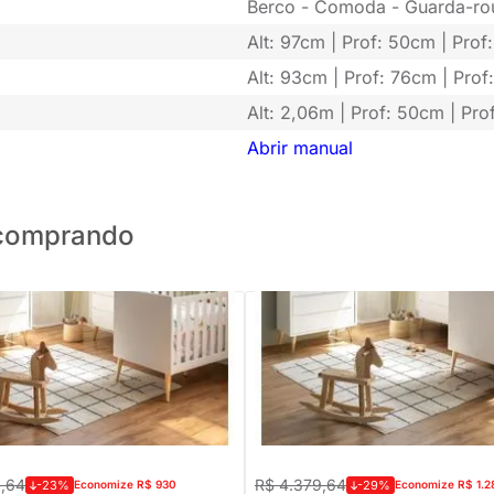
Berco - Comoda - Guarda-ro
Alt: 97cm | Prof: 50cm | Pro
Alt: 93cm | Prof: 76cm | Prof
Alt: 2,06m | Prof: 50cm | Pro
Abrir manual
o comprando
PRONTA ENTREGA
PRONTA ENTREGA
o Theo com Pés Retrô Natural -
Kit Quarto Theo com Pés Retrô Na
ômoda 3 Gavetas + Guarda-
Berço+ Cômoda 3 Gavetas e 1 Po
Portas - Branco
Guarda-Roupa 2 Portas - Branco
9,64
R$ 4.379,64
-23%
Economize R$ 930
-29%
Economize R$ 1.2