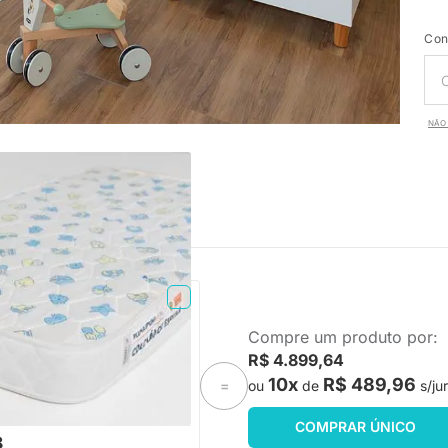
Con
NÃO 
PRONTA ENTREGA
Compre um produto por:
Espuma Plummi Berço
R$ 4.899,64
x10cm D18
10x
R$ 489,96
ou
de
s/ju
=
-18%
Economize R$ 49
COMPRAR ÚNICO
8