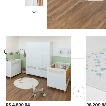
Combinação perfeita
PRONTA ENTREGA
Kit Quarto Infantil Ollie - Berço Mini Cama
Colchão de 
+ Cômoda 4 Gavetas + Guarda-Roupa 4
70cmx1,30m
Portas - Branco Fosco
-16%
Economize R$ 980
R$ 5.879,88
R$ 258,88
R$ 4.899,64
R$ 209,8