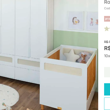
Ro
Cod
pro
R$ 
R$
10x