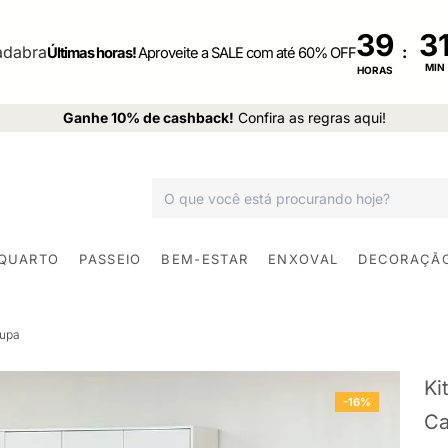
39
:
Últimas horas!
Aproveite a SALE com até 60% OFF
MIN
HORAS
Ganhe 10% de cashback!
Confira as regras aqui!
 QUARTO
PASSEIO
BEM-ESTAR
ENXOVAL
DECORAÇÃ
oupa
Ki
-16%
Ca