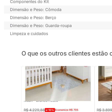
Componentes do Kit
Dimensão e Peso: Cômoda
Dimensão e Peso: Berço
Dimensão e Peso: Guarda-roupa
Limpeza e cuidados
O que os outros clientes estã
PRONTA ENTREGA
Kit Quarto Infantil com Pés Square Mel -
Kit Quart
Cômoda Elfe 4 Gavetas e 1 Porta +
Berço+ C
Guarda-Roupa Elfe + Berço Mini Cama
Roupa 2 
Noah - Branco Fosco
R$ 4.229,88
R$ 3.89
-16%
Economize R$ 705