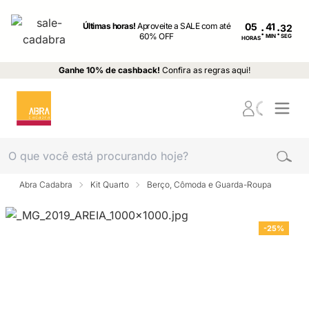
Últimas horas!
Aproveite a SALE com até
05
:
:
60% OFF
MIN
SEG
HORAS
Ganhe 10% de cashback!
Confira as regras aqui!
Abra Cadabra
Kit Quarto
Berço, Cômoda e Guarda-Roupa
-25%