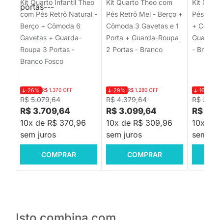
Kit Quarto Infantil Theo
Kit Quarto Theo com
Kit Quar
com Pés Retrô Natural -
Pés Retrô Mel - Berço +
Pés Squa
Berço + Cômoda 6
Cômoda 3 Gavetas e 1
+ Cômod
Gavetas + Guarda-
Porta + Guarda-Roupa
Guarda-
Roupa 3 Portas -
2 Portas - Branco
- Branco
Branco Fosco
-26%
R$ 1.370 OFF
-29%
R$ 1.280 OFF
-16%
R$
R$ 5.079,64
R$ 4.379,64
R$ 3.91
R$ 3.709,64
R$ 3.099,64
R$ 3.2
10x de R$ 370,96
10x de R$ 309,96
10x de
sem juros
sem juros
sem jur
COMPRAR
COMPRAR
C
Isto combina com