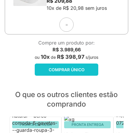
R$ 209,88
10x de R$ 20,98 sem juros
=
Compre um produto por:
R$ 3.989,66
10x
R$ 398,97
ou
de
s/juros
COMPRAR ÚNICO
O que os outros clientes estão
comprando
PRONTA ENTREGA
PRONTA ENTREGA
PRON