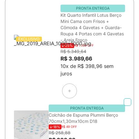
PRONTA ENTREGA
Kit Quarto Infantil Lotus Berço
Mini Cama com Frisos +
Cômoda 4 Gavetas + Guarda-
Roupa 4 Portas com 4 Gavetas
EXCLUSIVO
- Areia Fosco
-25%
R$ 1.359 OFF
R$ 5.349,64
R$ 3.989,66
10x de R$ 398,96 sem
juros
PRONTA ENTREGA
Colchão de Espuma Plummi Berço
70cmx1,30mx10cm D18
-18%
R$ 49 OFF
R$ 258,88