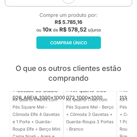
Compre um produto por:
R$ 5.785,16
10x
R$ 578,52
ou
de
s/juros
COMPRAR ÚNICO
O que os outros clientes estão
comprando
Kit Quarto Infantil com
Kit Quarto Theo com
Kit Quar
Pés Square Mel -
Pés Square Mel - Berço
Pés Squa
Cômoda Elfe 4 Gavetas
+ Cômoda 3 Gavetas +
+ Cômod
e 1 Porta + Guarda-
Guarda-Roupa 3 Portas
1 Porta 
Roupa Elfe + Berço Mini
- Branco
Roupa 2 
Cama Noah - Areia e
Branco