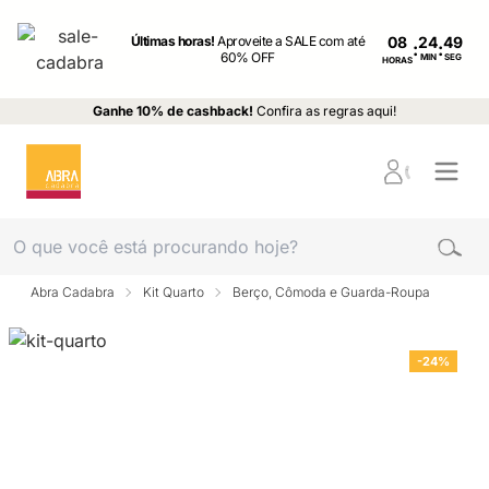
Últimas horas!
Aproveite a SALE com até
08
:
:
60% OFF
MIN
SEG
HORAS
Ganhe 10% de cashback!
Confira as regras aqui!
Abra Cadabra
Kit Quarto
Berço, Cômoda e Guarda-Roupa
-24%