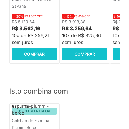
Savana
-30%
R$ 1.567 OFF
-16%
R$ 659 OFF
-16%
R$
R$ 5.129,64
R$ 3.918,88
R$ 3.68
R$ 3.562,16
R$ 3.259,64
R$ 3.0
10x de R$ 356,21
10x de R$ 325,96
10x de
sem juros
sem juros
sem jur
COMPRAR
COMPRAR
C
Isto combina com
PRONTA ENTREGA
Colchão de Espuma
Plummi Berço