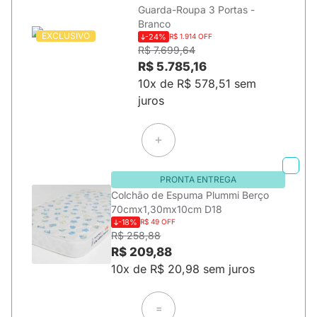
Guarda-Roupa 3 Portas -
Branco
EXCLUSIVO
-24%
R$ 1.914 OFF
R$ 7.699,64
R$ 5.785,16
10x de R$ 578,51 sem
juros
PRONTA ENTREGA
Colchão de Espuma Plummi Berço
70cmx1,30mx10cm D18
-18%
R$ 49 OFF
R$ 258,88
R$ 209,88
10x de R$ 20,98 sem juros
=