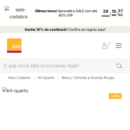
Últimas horas!
Aproveite a SALE com até
29
:
:
60% OFF
MIN
SEG
HORAS
Ganhe 10% de cashback!
Confira as regras aqui!
Abra Cadabra
Kit Quarto
Berço, Cômoda e Guarda-Roupa
-24%