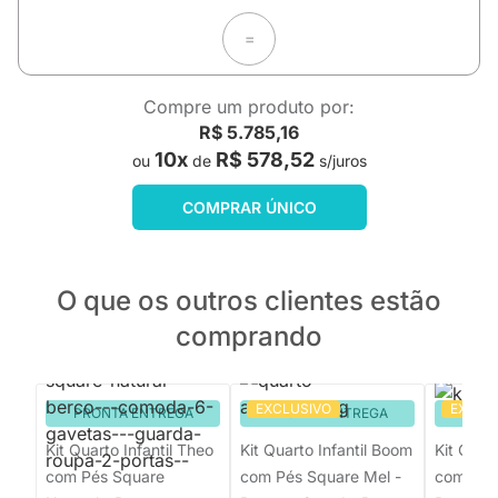
=
Compre um produto por:
R$ 5.785,16
10x
R$ 578,52
ou
de
s/juros
COMPRAR ÚNICO
O que os outros clientes estão
comprando
EXCLUSIVO
EXCLU
PRONTA ENTREGA
PRONTA ENTREGA
PRON
Kit Quarto Infantil Theo
Kit Quarto Infantil Boom
Kit Quar
com Pés Square
com Pés Square Mel -
com Pés