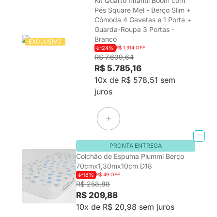
Kit Quarto Infantil Boom com
Pés Square Mel - Berço Slim +
Cômoda 4 Gavetas e 1 Porta +
Guarda-Roupa 3 Portas -
Branco
EXCLUSIVO
-24%
R$ 1.914 OFF
R$ 7.699,64
R$ 5.785,16
10x de R$ 578,51 sem
juros
PRONTA ENTREGA
Colchão de Espuma Plummi Berço
70cmx1,30mx10cm D18
-18%
R$ 49 OFF
R$ 258,88
R$ 209,88
10x de R$ 20,98 sem juros