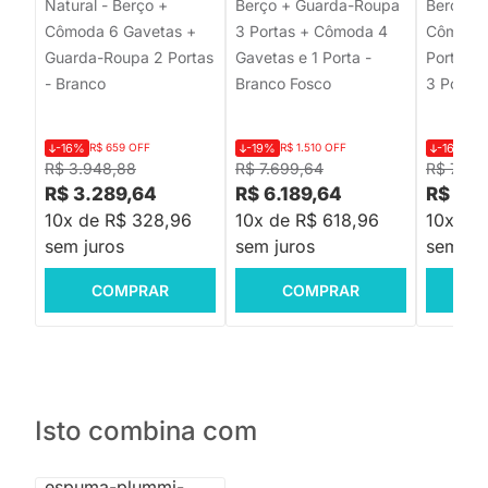
Natural - Berço +
Berço + Guarda-Roupa
Berço Sl
Cômoda 6 Gavetas +
3 Portas + Cômoda 4
Cômoda 
Guarda-Roupa 2 Portas
Gavetas e 1 Porta -
Porta +
- Branco
Branco Fosco
3 Portas
-16%
R$ 659 OFF
-19%
R$ 1.510 OFF
-16%
R$ 
R$ 3.948,88
R$ 7.699,64
R$ 7.67
R$ 3.289,64
R$ 6.189,64
R$ 6.
10x de R$ 328,96
10x de R$ 618,96
10x de
sem juros
sem juros
sem jur
COMPRAR
COMPRAR
C
Isto combina com