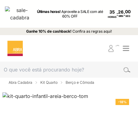
Últimas horas!
Aproveite a SALE com até
35
:
:
60% OFF
MIN
SEG
HORAS
Ganhe 10% de cashback!
Confira as regras aqui!
Abra Cadabra
Kit Quarto
Berço e Cômoda
-18%