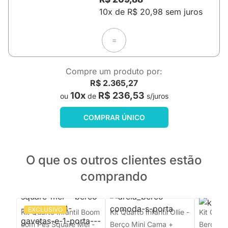
10x de R$ 20,98 sem juros
=
Compre um produto por:
R$ 2.365,27
10x
R$ 236,53
ou
de
s/juros
COMPRAR ÚNICO
O que os outros clientes estão
comprando
EXCLUSIVO
Kit Quarto Infantil Boom
Kit Quarto Infantil Ollie -
Kit Quart
com Pés Square Mel -
Berço Mini Cama +
Berço M