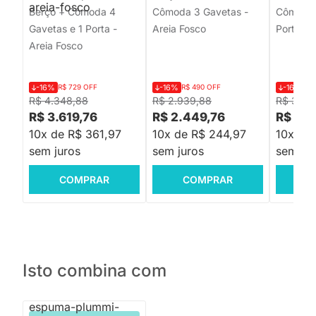
Berço + Cômoda 4
Cômoda 3 Gavetas -
Cômoda 
Gavetas e 1 Porta -
Areia Fosco
Porta - 
Areia Fosco
-16%
R$ 729 OFF
-16%
R$ 490 OFF
-16%
R$
R$ 4.348,88
R$ 2.939,88
R$ 3.23
R$ 3.619,76
R$ 2.449,76
R$ 2.6
10x de R$ 361,97
10x de R$ 244,97
10x de
sem juros
sem juros
sem jur
COMPRAR
COMPRAR
C
Isto combina com