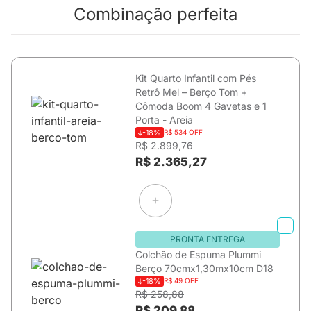
Combinação perfeita
Kit Quarto Infantil com Pés
Retrô Mel – Berço Tom +
Cômoda Boom 4 Gavetas e 1
Porta - Areia
-18%
R$ 534 OFF
R$ 2.899,76
R$ 2.365,27
PRONTA ENTREGA
Colchão de Espuma Plummi
Berço 70cmx1,30mx10cm D18
-18%
R$ 49 OFF
R$ 258,88
R$ 209,88