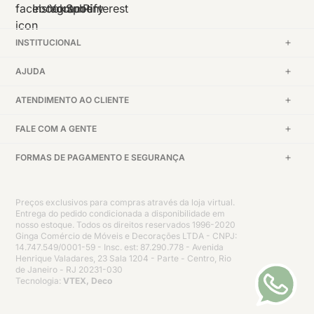
INSTITUCIONAL
AJUDA
ATENDIMENTO AO CLIENTE
FALE COM A GENTE
FORMAS DE PAGAMENTO E SEGURANÇA
Preços exclusivos para compras através da loja virtual.
Entrega do pedido condicionada a disponibilidade em
nosso estoque. Todos os direitos reservados 1996-2020
Ginga Comércio de Móveis e Decorações LTDA - CNPJ:
14.747.549/0001-59 - Insc. est: 87.290.778 - Avenida
Henrique Valadares, 23 Sala 1204 - Parte - Centro, Rio
de Janeiro - RJ 20231-030
Tecnologia:
VTEX, Deco