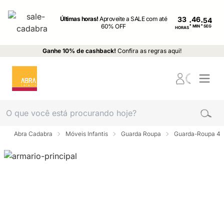
Últimas horas!
Aproveite a SALE com até
33
:
:
60% OFF
MIN
SEG
HORAS
Ganhe 10% de cashback!
Confira as regras aqui!
Abra Cadabra
Móveis Infantis
Guarda Roupa
Guarda-Roupa 4 p