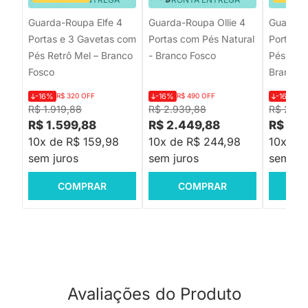
Guarda-Roupa Elfe 4
Guarda-Roupa Ollie 4
Guarda-
Portas e 3 Gavetas com
Portas com Pés Natural
Portas 
Pés Retrô Mel – Branco
- Branco Fosco
Pés Squa
Fosco
Branco 
-16%
R$ 320 OFF
-16%
R$ 490 OFF
-16%
R$
R$ 1.919,88
R$ 2.939,88
R$ 2.37
R$ 1.599,88
R$ 2.449,88
R$ 1.9
10x de R$ 159,98
10x de R$ 244,98
10x de 
sem juros
sem juros
sem jur
COMPRAR
COMPRAR
C
Avaliações do Produto