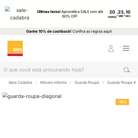
Últimas horas!
Aproveite a SALE com até
20
:
:
60% OFF
MIN
SEG
HORAS
Ganhe 10% de cashback!
Confira as regras aqui!
Abra Cadabra
Móveis Infantis
Guarda Roupa
Guarda-Roupa 4 p
-16%