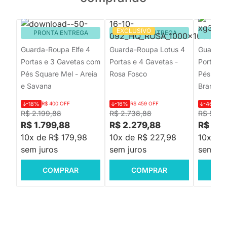
EXCLUSIVO
PRONTA ENTREGA
PRONTA ENTREGA
PRON
Guarda-Roupa Elfe 4
Guarda-Roupa Lotus 4
Guarda-
Portas e 3 Gavetas com
Portas e 4 Gavetas -
Portas 
Pés Square Mel - Areia
Rosa Fosco
Pés Squa
e Savana
Branco 
-18%
R$ 400 OFF
-16%
R$ 459 OFF
-46%
R$
R$ 2.199,88
R$ 2.738,88
R$ 5.51
R$ 1.799,88
R$ 2.279,88
R$ 2.9
10x de R$ 179,98
10x de R$ 227,98
10x de
sem juros
sem juros
sem jur
COMPRAR
COMPRAR
C