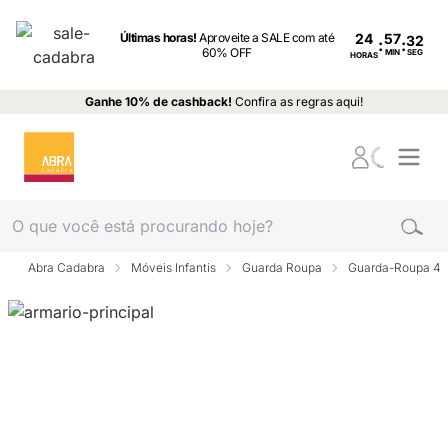
Últimas horas!
Aproveite a SALE com até
24
:
:
60% OFF
MIN
SEG
HORAS
Ganhe 10% de cashback!
Confira as regras aqui!
Abra Cadabra
Móveis Infantis
Guarda Roupa
Guarda-Roupa 4 p