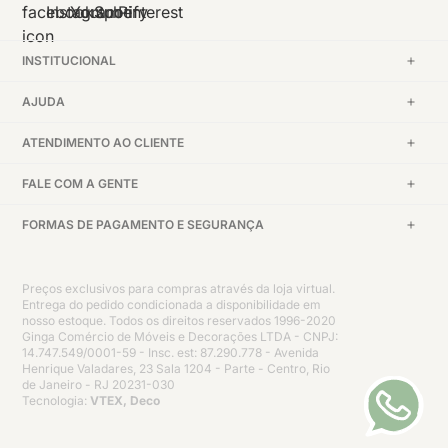
INSTITUCIONAL
AJUDA
ATENDIMENTO AO CLIENTE
FALE COM A GENTE
FORMAS DE PAGAMENTO E SEGURANÇA
Preços exclusivos para compras através da loja virtual.
Entrega do pedido condicionada a disponibilidade em
nosso estoque. Todos os direitos reservados 1996-2020
Ginga Comércio de Móveis e Decorações LTDA - CNPJ:
14.747.549/0001-59 - Insc. est: 87.290.778 - Avenida
Henrique Valadares, 23 Sala 1204 - Parte - Centro, Rio
de Janeiro - RJ 20231-030
Tecnologia:
VTEX, Deco