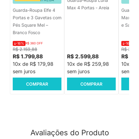
Guarda-Roupa Luna
Max 4 Portas - Areia
Guarda-Roupa Elfe 4
Guarda-
Portas e 3 Gavetas com
Max 4 Po
Pés Square Mel –
e Savan
Branco Fosco
-16%
R$ 360 OFF
-16%
R$
R$ 2.159,88
R$ 3.119
R$ 1.799,88
R$ 2.599,88
R$ 2.5
10x de R$ 179,98
10x de R$ 259,98
10x de
sem juros
sem juros
sem jur
COMPRAR
COMPRAR
C
Avaliações do Produto