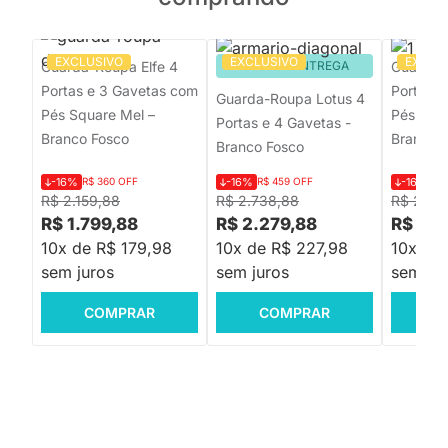
EXCLUSIVO
EXCLUSIVO
EXCLU
Guarda-Roupa Elfe 4
PRONTA ENTREGA
Guarda-
Portas e 3 Gavetas com
Portas 
Guarda-Roupa Lotus 4
Pés Square Mel –
Pés Squa
Portas e 4 Gavetas -
Branco Fosco
Branco 
Branco Fosco
-16%
R$ 360 OFF
-16%
R$ 459 OFF
-16%
R$
R$ 2.159,88
R$ 2.738,88
R$ 2.37
R$ 1.799,88
R$ 2.279,88
R$ 1.9
10x de R$ 179,98
10x de R$ 227,98
10x de 
sem juros
sem juros
sem jur
COMPRAR
COMPRAR
C