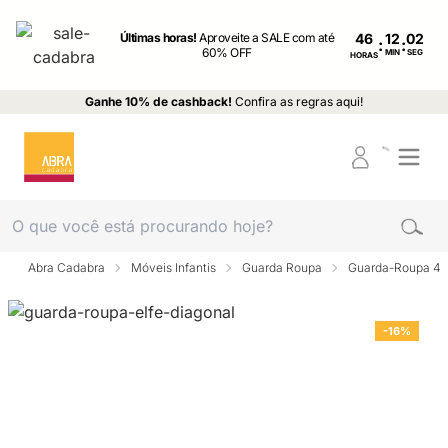
Últimas horas!
Aproveite a SALE com até
46
:
:
60% OFF
MIN
SEG
HORAS
Ganhe 10% de cashback!
Confira as regras aqui!
Abra Cadabra
Móveis Infantis
Guarda Roupa
Guarda-Roupa 4 p
-16%