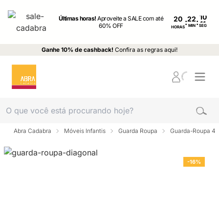
Últimas horas!
Aproveite a SALE com até
20
:
:
60% OFF
MIN
SEG
HORAS
Ganhe 10% de cashback!
Confira as regras aqui!
Abra Cadabra
Móveis Infantis
Guarda Roupa
Guarda-Roupa 4 p
-16%