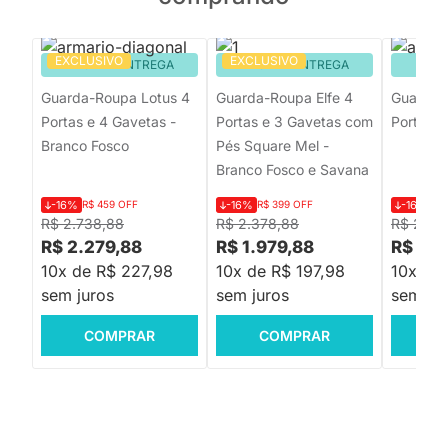
EXCLUSIVO
EXCLUSIVO
PRONTA ENTREGA
PRONTA ENTREGA
PRON
Guarda-Roupa Lotus 4
Guarda-Roupa Elfe 4
Guarda-
Portas e 4 Gavetas -
Portas e 3 Gavetas com
Portas -
Branco Fosco
Pés Square Mel -
Branco Fosco e Savana
-16%
R$ 459 OFF
-16%
R$ 399 OFF
-16%
R$
R$ 2.738,88
R$ 2.378,88
R$ 2.39
R$ 2.279,88
R$ 1.979,88
R$ 1.9
10x de R$ 227,98
10x de R$ 197,98
10x de
sem juros
sem juros
sem jur
COMPRAR
COMPRAR
C