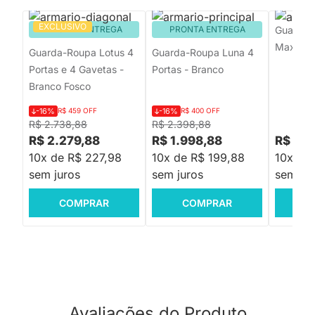
EXCLUSIVO
PRONTA ENTREGA
PRONTA ENTREGA
Guarda-
Max 4 Po
Guarda-Roupa Lotus 4
Guarda-Roupa Luna 4
Portas e 4 Gavetas -
Portas - Branco
Branco Fosco
-16%
R$ 459 OFF
-16%
R$ 400 OFF
R$ 2.738,88
R$ 2.398,88
R$ 2.279,88
R$ 1.998,88
R$ 2.5
10x de R$ 227,98
10x de R$ 199,88
10x de
sem juros
sem juros
sem jur
COMPRAR
COMPRAR
C
Avaliações do Produto