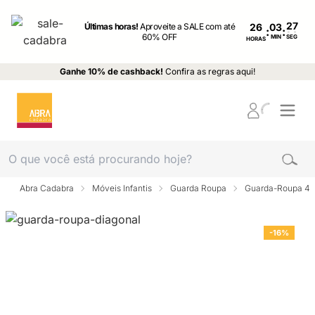
Últimas horas!
Aproveite a SALE com até
26
:
:
60% OFF
MIN
SEG
HORAS
Ganhe 10% de cashback!
Confira as regras aqui!
Abra Cadabra
Móveis Infantis
Guarda Roupa
Guarda-Roupa 4 p
-16%