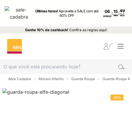
Últimas horas!
Aproveite a SALE com até
06
:
:
60% OFF
MIN
SEG
HORAS
Ganhe 10% de cashback!
Confira as regras aqui!
Abra Cadabra
Móveis Infantis
Guarda Roupa
Guarda-Roupa 4 p
-21%