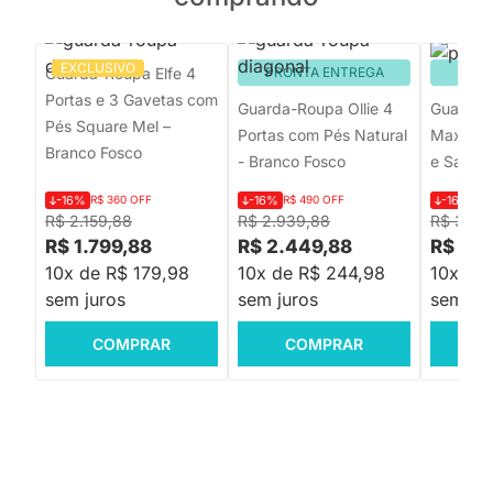
EXCLUSIVO
Guarda-Roupa Elfe 4
PRONTA ENTREGA
PRON
Portas e 3 Gavetas com
Guarda-Roupa Ollie 4
Guarda-
Pés Square Mel –
Portas com Pés Natural
Max 4 Po
Branco Fosco
- Branco Fosco
e Savan
-16%
R$ 360 OFF
-16%
R$ 490 OFF
-16%
R$
R$ 2.159,88
R$ 2.939,88
R$ 3.119
R$ 1.799,88
R$ 2.449,88
R$ 2.5
10x de R$ 179,98
10x de R$ 244,98
10x de
sem juros
sem juros
sem jur
COMPRAR
COMPRAR
C