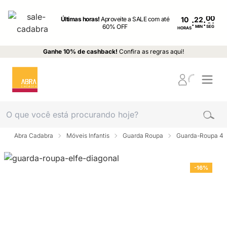
Últimas horas!
Aproveite a SALE com até
10
:
:
60% OFF
MIN
SEG
HORAS
Ganhe 10% de cashback!
Confira as regras aqui!
Abra Cadabra
Móveis Infantis
Guarda Roupa
Guarda-Roupa 4 p
-16%