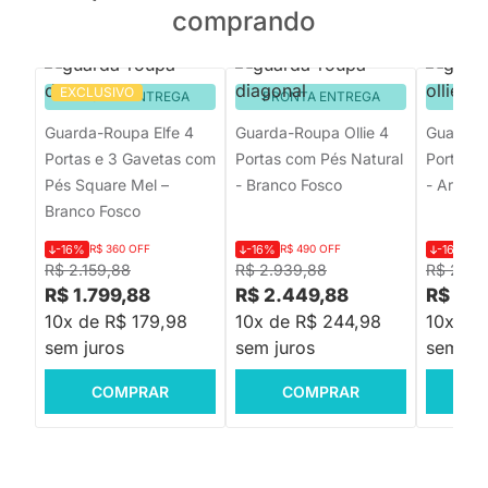
comprando
EXCLUSIVO
PRONTA ENTREGA
PRONTA ENTREGA
PRON
Guarda-Roupa Elfe 4
Guarda-Roupa Ollie 4
Guarda-R
Portas e 3 Gavetas com
Portas com Pés Natural
Portas c
Pés Square Mel –
- Branco Fosco
- Areia 
Branco Fosco
-16%
R$ 360 OFF
-16%
R$ 490 OFF
-16%
R$
R$ 2.159,88
R$ 2.939,88
R$ 2.93
R$ 1.799,88
R$ 2.449,88
R$ 2.4
10x de R$ 179,98
10x de R$ 244,98
10x de
sem juros
sem juros
sem jur
COMPRAR
COMPRAR
C