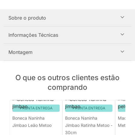
Sobre o produto
Informações Técnicas
Montagem
O que os outros clientes estão
comprando
PRONTA ENTREGA
PRONTA ENTREGA
PRON
Boneca Naninha
Boneca Naninha
Macaqui
Jimbao Leão Metoo
Jimbao Ratinha Metoo -
Metoo -
30cm