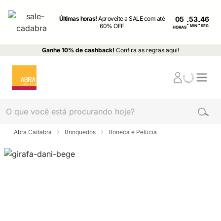
Últimas horas!
Aproveite a SALE com até
05
:
:
60% OFF
MIN
SEG
HORAS
Ganhe 10% de cashback!
Confira as regras aqui!
Abra Cadabra
Brinquedos
Boneca e Pelúcia