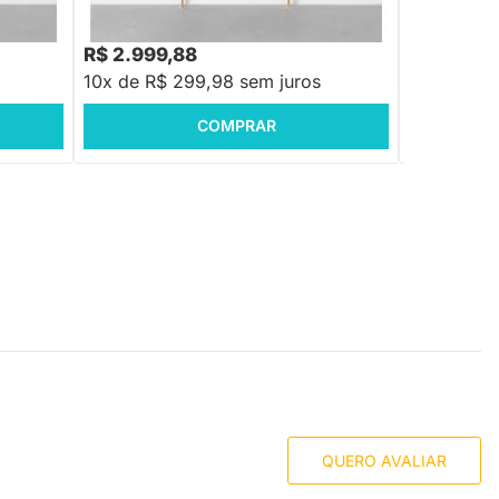
R$ 3.199,88
R$ 3.818,88
-6%
Economize R$ 200
R$ 2.999,88
R$ 3.179,
10x de R$ 299,98 sem juros
10x de R$ 
COMPRAR
QUERO AVALIAR