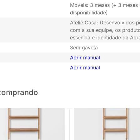
Móveis: 3 meses (+ 3 meses
disponibilidade)
Ateliê Casa: Desenvolvidos p
com a sua equipe, os produto
essência e identidade da Abr
Sem gaveta
Abrir manual
Abrir manual
o comprando
PRONTA ENTREGA
PRONTA ENTREGA
Nori Natural - 90cmx1,90m
Estante Nori Natural - 70cmx1,9