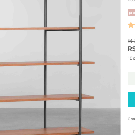
pro
R$ 
R$
10x
Con