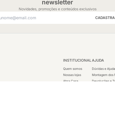
newsletter
Novidades, promoções e conteúdos exclusivos
CADASTRA
INSTITUCIONAL
AJUDA
Quem somos
Dúvidas e Ajud
Nossas lojas
Montagem dos 
Abra Casa
Devoluções e T
Cashback
Segunda Via de
Nossas Campanhas
Trabalhe Cono
Vendas Corpora