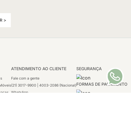
R >
ATENDIMENTO AO CLIENTE
SEGURANÇA
as
Fale com a gente
FORMAS DE PAGAMENTO
Móveis
(21) 3017-9900 | 4003-2086 (Nacional)
rocas
WhatsApp
 Boleto
(21) 97117-4398
sco
2ª a 6ª - 08h às 21h
tivas
Sábado: 08h às 12h (apenas WhatsApp)