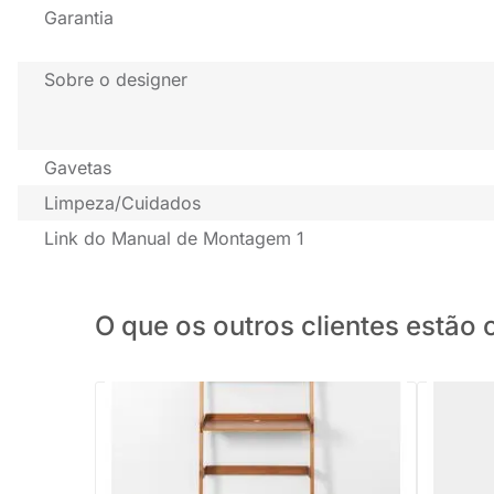
Garantia
Sobre o designer
Gavetas
Limpeza/Cuidados
Link do Manual de Montagem 1
O que os outros clientes estã
PRONTA ENTREGA
Estante Escrivaninha Mangue Castanho -
Estante 
98cmx2,08m