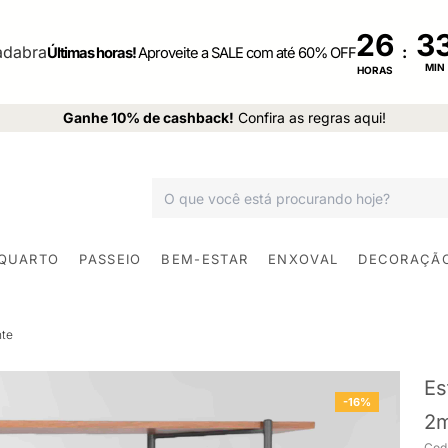
26
:
Últimas horas!
Aproveite a SALE com até 60% OFF
MIN
HORAS
Ganhe 10% de cashback!
Confira as regras aqui!
 QUARTO
PASSEIO
BEM-ESTAR
ENXOVAL
DECORAÇÃ
nte
Es
-16%
2m
Cod