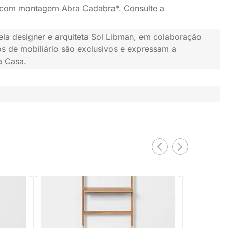
 com montagem Abra Cadabra*. Consulte a
ela designer e arquiteta Sol Libman, em colaboração
s de mobiliário são exclusivos e expressam a
a Casa.
EXCLUSIV
PRONTA ENTREGA
0m
Estante Nori Escrivaninha Natural -
Estante Iron
90cmx1,90m
1,80m