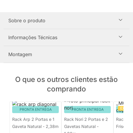
Sobre o produto
Informações Técnicas
Montagem
O que os outros clientes estão
comprando
EXCLU
PRONTA ENTREGA
PRONTA ENTREGA
PRON
Rack Arp 2 Portas e 1
Rack Nori 2 Portas e 2
Rack Ch
Gaveta Natural - 2,38m
Gavetas Natural -
Frisos O