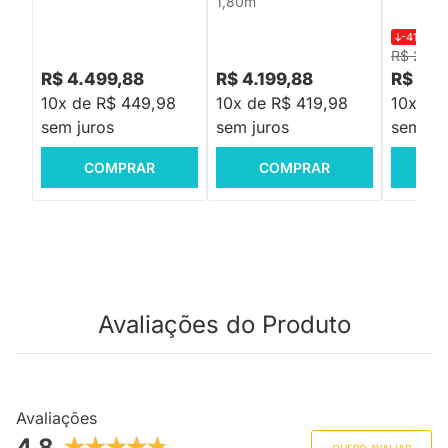
1,80m
-41%
R$
R$ 2.39
R$ 4.499,88
R$ 4.199,88
R$ 1.3
10x de R$ 449,98
10x de R$ 419,98
10x de
sem juros
sem juros
sem jur
COMPRAR
COMPRAR
C
Avaliações do Produto
Avaliações
4.8