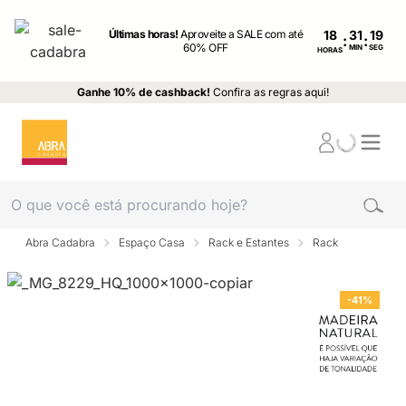
Últimas horas!
Aproveite a SALE com até
18
:
:
60% OFF
MIN
SEG
HORAS
Ganhe 10% de cashback!
Confira as regras aqui!
Abra Cadabra
Espaço Casa
Rack e Estantes
Rack
-41%