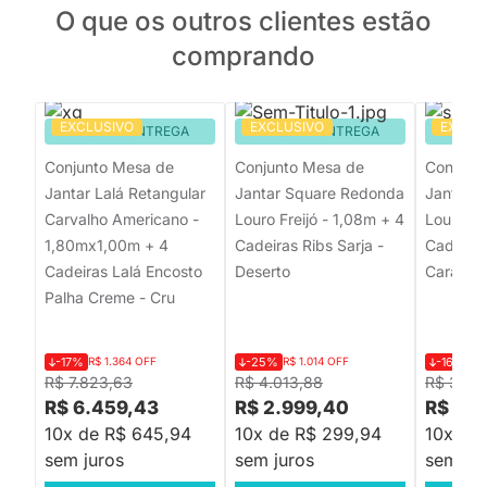
O que os outros clientes estão
comprando
EXCLUSIVO
EXCLUSIVO
EXCLU
PRONTA ENTREGA
PRONTA ENTREGA
PRON
Conjunto Mesa de
Conjunto Mesa de
Conjunt
Jantar Lalá Retangular
Jantar Square Redonda
Jantar 
Carvalho Americano -
Louro Freijó - 1,08m + 4
Louro Fr
1,80mx1,00m + 4
Cadeiras Ribs Sarja -
Cadeiras
Cadeiras Lalá Encosto
Deserto
Caramel
Palha Creme - Cru
-17%
R$ 1.364 OFF
-25%
R$ 1.014 OFF
-16%
R$
R$ 7.823,63
R$ 4.013,88
R$ 3.41
R$ 6.459,43
R$ 2.999,40
R$ 2.
10x de R$ 645,94
10x de R$ 299,94
10x de
sem juros
sem juros
sem jur