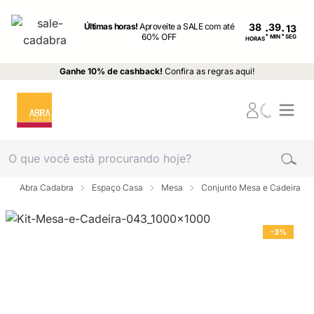
Últimas horas!
Aproveite a SALE com até
38
:
:
60% OFF
MIN
SEG
HORAS
Ganhe 10% de cashback!
Confira as regras aqui!
Abra Cadabra
Espaço Casa
Mesa
Conjunto Mesa e Cadeira
-3%