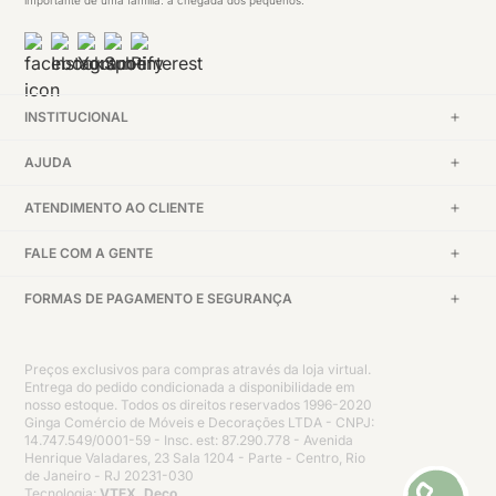
importante de uma família: a chegada dos pequenos.
INSTITUCIONAL
AJUDA
ATENDIMENTO AO CLIENTE
FALE COM A GENTE
FORMAS DE PAGAMENTO E SEGURANÇA
Preços exclusivos para compras através da loja virtual.
Entrega do pedido condicionada a disponibilidade em
nosso estoque. Todos os direitos reservados 1996-2020
Ginga Comércio de Móveis e Decorações LTDA - CNPJ:
14.747.549/0001-59 - Insc. est: 87.290.778 - Avenida
Henrique Valadares, 23 Sala 1204 - Parte - Centro, Rio
de Janeiro - RJ 20231-030
Tecnologia:
VTEX, Deco