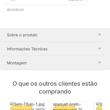
NÃO SEI MEU CEP
Sobre o produto
Informações Técnicas
Montagem
O que os outros clientes estão
comprando
EXCLUSIVO
EXCLUSIVO
EXCLU
Conjunto Mesa Jantar
Conjunto Mesa de
Conjunt