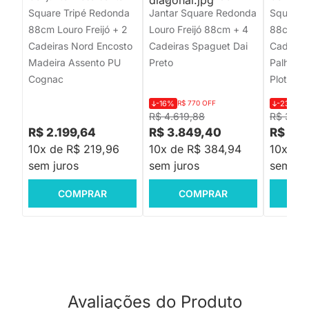
Square Tripé Redonda
Jantar Square Redonda
Square 
88cm Louro Freijó + 2
Louro Freijó 88cm + 4
88cm Lou
Cadeiras Nord Encosto
Cadeiras Spaguet Dai
Cadeiras
Madeira Assento PU
Preto
Palha C
Cognac
Plot Cru
-16%
R$ 770 OFF
-23%
R$
R$ 4.619,88
R$ 3.117
R$ 2.199,64
R$ 3.849,40
R$ 2.3
10x de R$ 219,96
10x de R$ 384,94
10x de
sem juros
sem juros
sem jur
COMPRAR
COMPRAR
C
Avaliações do Produto