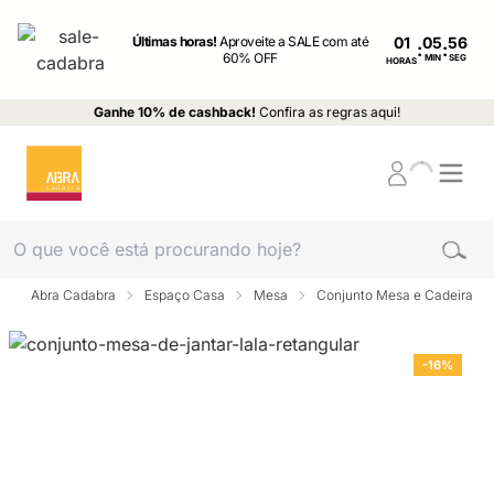
Últimas horas!
Aproveite a SALE com até
01
:
:
60% OFF
MIN
SEG
HORAS
Ganhe 10% de cashback!
Confira as regras aqui!
Abra Cadabra
Espaço Casa
Mesa
Conjunto Mesa e Cadeira
-16%