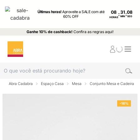
Últimas horas!
Aproveite a SALE com até
08
:
:
60% OFF
MIN
SEG
HORAS
Ganhe 10% de cashback!
Confira as regras aqui!
Abra Cadabra
Espaço Casa
Mesa
Conjunto Mesa e Cadeira
-16%