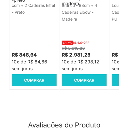
com + 2 Cadeiras Eiffel
Branco - 88cm + 4
Louro Fr
- Preto
Cadeiras Elbow -
Cadeiras
Madeira
PU - Co
-17%
R$ 629 OFF
R$ 3.610,88
R$ 848,64
R$ 2.981,25
R$ 4.
10x de R$ 84,86
10x de R$ 298,12
10x de
sem juros
sem juros
sem jur
COMPRAR
COMPRAR
C
Avaliações do Produto