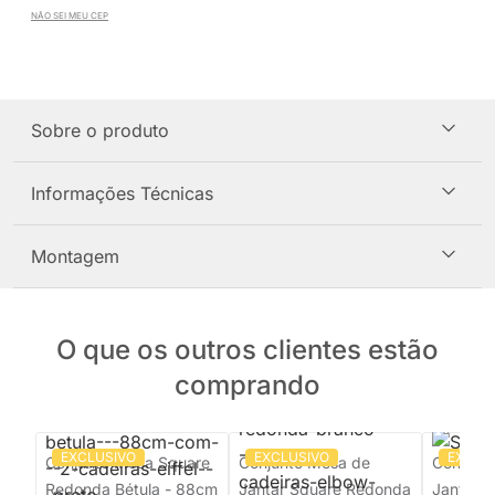
NÃO SEI MEU CEP
Sobre o produto
Informações Técnicas
Montagem
O que os outros clientes estão
comprando
EXCLUSIVO
EXCLUSIVO
EXCLU
Conjunto Mesa Square
Conjunto Mesa de
Conjunt
Redonda Bétula - 88cm
Jantar Square Redonda
Jantar 