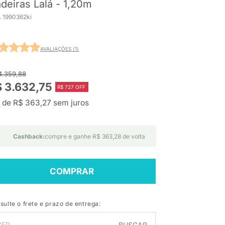
deiras Lalá - 1,20m
. 1990362ki
AVALIAÇÕES (1)
4.359,88
 3.632,75
R$ 727 OFF
 de R$ 363,27 sem juros
Cashback:
compre e ganhe R$ 363,28 de volta
COMPRAR
sulte o frete e prazo de entrega:
BUSCAR