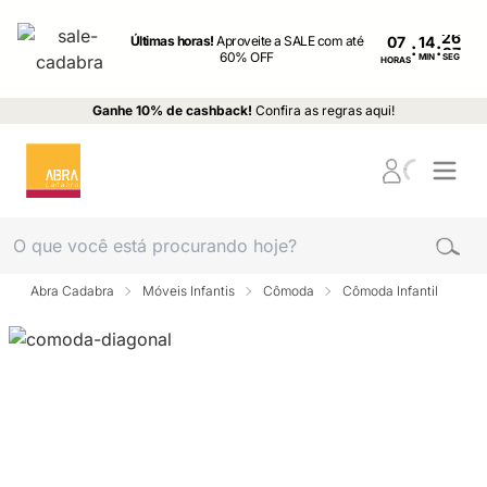
Últimas horas!
Aproveite a SALE com até
07
:
:
60% OFF
MIN
SEG
HORAS
Ganhe 10% de cashback!
Confira as regras aqui!
Abra Cadabra
Móveis Infantis
Cômoda
Cômoda Infantil