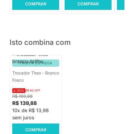
COMPRAR
COMPRAR
C
Isto combina com
PRONTA ENTREGA
Trocador Theo - Branco
Fosco
-30%
R$ 60 OFF
R$ 199,88
R$ 139,88
10x de R$ 13,98
sem juros
COMPRAR