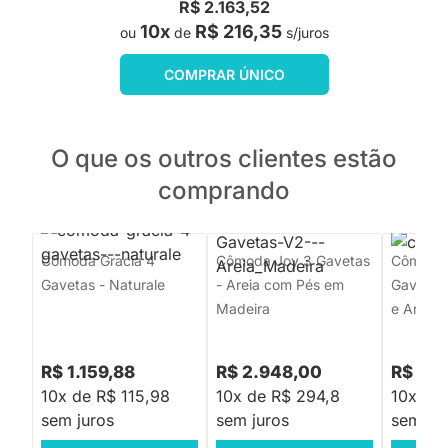
R$ 2.163,52
10x
R$ 216,35
ou
de
s/juros
COMPRAR ÚNICO
O que os outros clientes estão
comprando
Cômoda Gracia 4
Cômoda Joy 3 Gavetas
Cômoda 
Gavetas - Naturale
- Areia com Pés em
Gavetas 
Madeira
e Areia
R$ 1.159,88
R$ 2.948,00
R$ 4.
10x de R$ 115,98
10x de R$ 294,8
10x de
sem juros
sem juros
sem jur