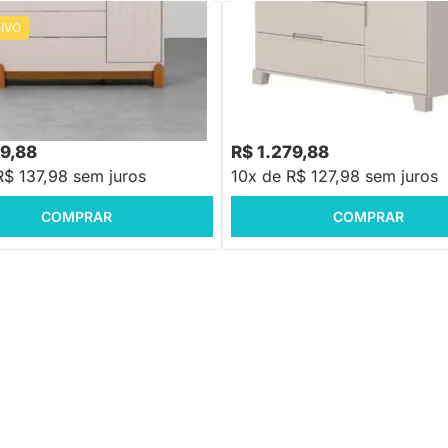
IVO
PRONTA ENTREGA
Cômoda Luna 4 Gavetas e 1 Porta
otus com 4 Gavetas e 1 Porta -
sco
,88
-16%
Economize R$ 279
79,88
R$ 1.279,88
R$ 137,98 sem juros
10x de R$ 127,98 sem juros
COMPRAR
COMPRAR