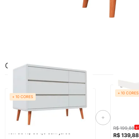
Combinação perfeita
+ 10 CORES
PRON
+ 10 CORES
Cômoda Sonhos Up 3 Gavetas e 1 Porta -
Trocador Th
Branco com Pés em Madeira
R$ 3.949,00
R$ 199,88
10x de R$ 394,9 sem juros
R$ 139,88