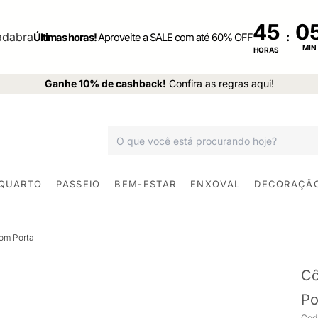
45
:
Últimas horas!
Aproveite a SALE com até 60% OFF
MIN
HORAS
Ganhe 10% de cashback!
Confira as regras aqui!
 QUARTO
PASSEIO
BEM-ESTAR
ENXOVAL
DECORAÇÃ
om Porta
Cô
Po
Cod