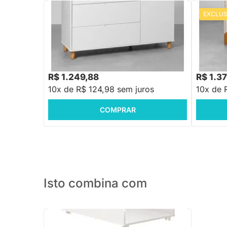
EXCLUS
PRONTA ENTREGA
Cômoda Ollie 3 Gavetas e 1 Porta com
Cômoda L
Pés Natural - Branco Fosco
Areia Fo
R$ 1.499,88
R$ 1.658
-16%
Economize R$ 250
R$ 1.249,88
R$ 1.3
10x de R$ 124,98 sem juros
10x de 
COMPRAR
Isto combina com
PRONTA ENTREGA