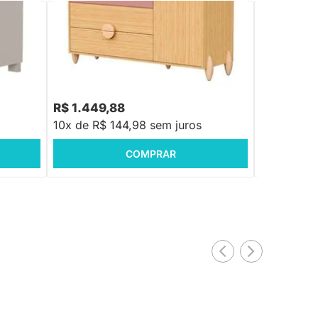
 - Areia
Cômoda Gracia 4 Gavetas e 1 Porta -
Cômoda Sonh
Rose e Naturale
Madeira co
R$ 1.449,88
R$ 4.664
10x de R$ 144,98 sem juros
10x de R$ 
COMPRAR