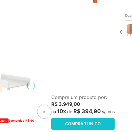
Outr
TA ENTREGA
Compre um produto por:
eo - Branco Fosco
R$ 3.949,00
10x
R$ 394,90
ou
de
s/juros
=
-30%
Economize R$ 60
COMPRAR ÚNICO