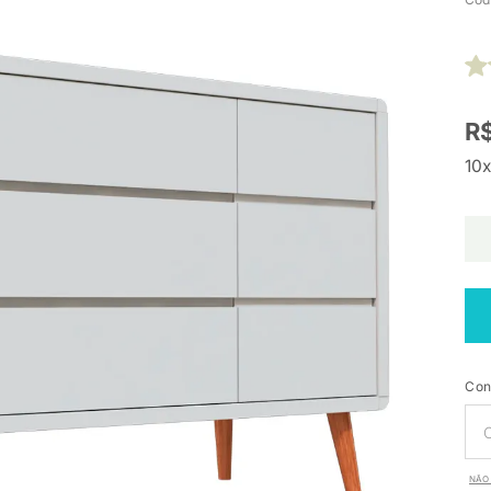
R$
10x
Con
NÃO 