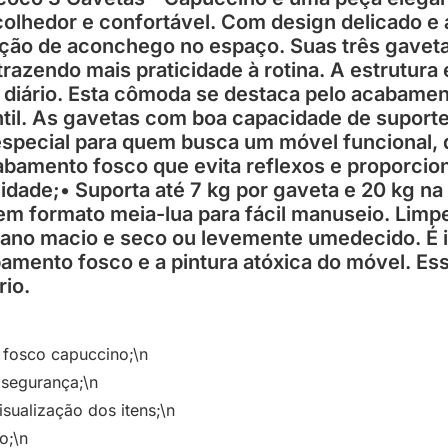
 acolhedor e confortável. Com design delicado
ação de aconchego no espaço. Suas três gaveta
razendo mais praticidade à rotina. A estrutura 
 diário. Esta cômoda se destaca pelo acabament
ntil. As gavetas com boa capacidade de suport
 especial para quem busca um móvel funcional,
cabamento fosco que evita reflexos e proporcion
dade;• Suporta até 7 kg por gaveta e 20 kg na 
 em formato meia-lua para fácil manuseio. Lim
no macio e seco ou levemente umedecido. É in
bamento fosco e a pintura atóxica do móvel. Es
rio.
 fosco capuccino;\n
 segurança;\n
isualização dos itens;\n
o;\n