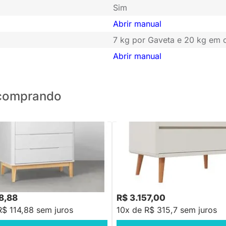
Sim
Abrir manual
7 kg por Gaveta e 20 kg em
Abrir manual
o comprando
Boom 4 Gavetas com Pés
Cômoda Sonhos Up 3 Gavetas - 
atural - Branco e Savana
com Pés em Madeira
,88
-27%
Economize R$ 431
48,88
R$ 3.157,00
R$ 114,88 sem juros
10x de R$ 315,7 sem juros