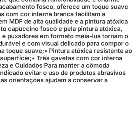
 e acabamento fosco, oferece um toque suave
s com cor interna branca facilitam a
em MDF de alta qualidade e a pintura atóxica
o capuccino fosco e pela pintura atóxica,
e e puxadores em formato meia-lua tornam o
 durável e com visual delicado para compor o
a toque suave;• Pintura atóxica resistente ao
superfície;• Três gavetas com cor interna
peza e Cuidados Para manter a cômoda
dicado evitar o uso de produtos abrasivos
sas orientações ajudam a conservar a