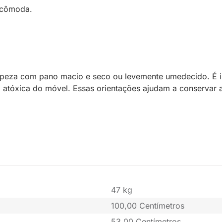
a cômoda.
eza com pano macio e seco ou levemente umedecido. É in
 atóxica do móvel. Essas orientações ajudam a conservar a
47 kg
100,00 Centímetros
53,00 Centímetros