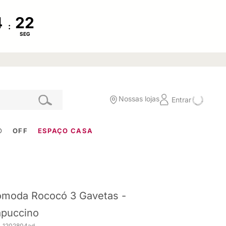
:
SEG
Nossas lojas
Entrar
O
OFF
ESPAÇO CASA
moda Rococó 3 Gavetas -
puccino
. 1202804ad