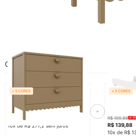
Combinação perfeita
+ 5 CORES
+ 5 CORES
Cômoda Rococó 3 Gavetas - Capuccino
Trocador Theo
-3
R$ 2.772,00
R$ 199,88
R$ 139,88
10x de R$ 277,2 sem juros
10x de R$ 1