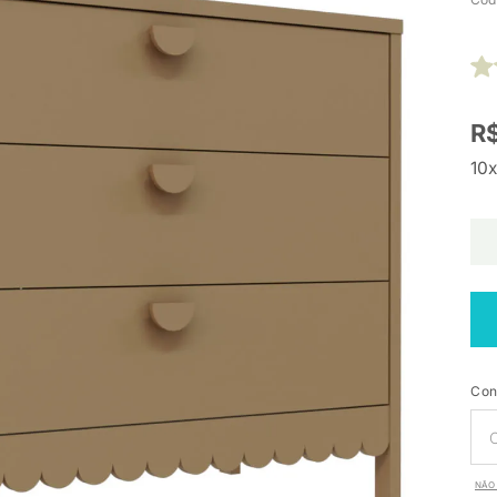
R$
10x
Con
NÃO 