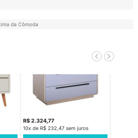
 cima da Cômoda
Areia
Cômoda Wave 3 Gavetas com Puxadores
Cômoda Wav
Preto - Natural e Cinza
Cobre - Nat
R$ 2.324,77
R$ 2.433
10x de R$ 232,47 sem juros
10x de R$