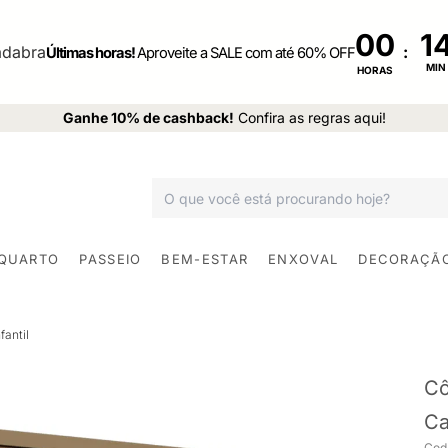
00
:
Últimas horas!
Aproveite a SALE com até 60% OFF
MIN
HORAS
Ganhe 10% de cashback!
Confira as regras aqui!
 QUARTO
PASSEIO
BEM-ESTAR
ENXOVAL
DECORAÇÃ
antil
Cô
Ca
Cod