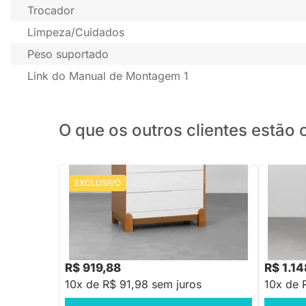
Trocador
Limpeza/Cuidados
Peso suportado
Link do Manual de Montagem 1
O que os outros clientes estã
EXCLUSIVO
PRONTA ENTREGA
Cômoda 
Square N
Cômoda Lotus 4 Gavetas - Branco Fosco
e Savana
R$ 1.249,88
R$ 1.579
-26%
Economize R$ 330
R$ 919,88
R$ 1.1
10x de R$ 91,98 sem juros
10x de 