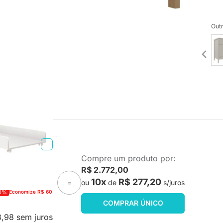
Outr
 - Branco Brilho
Compre um produto por:
R$ 2.772,00
10x
R$ 277,20
ou
de
s/juros
=
0%
Economize R$ 60
COMPRAR ÚNICO
3,98 sem juros